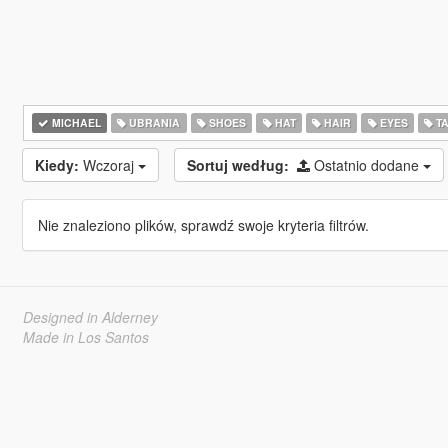
MICHAEL
UBRANIA
SHOES
HAT
HAIR
EYES
TA
Kiedy:
Wczoraj
Sortuj według:
Ostatnio dodane
Nie znaleziono plików, sprawdź swoje kryteria filtrów.
Designed in Alderney
Made in Los Santos