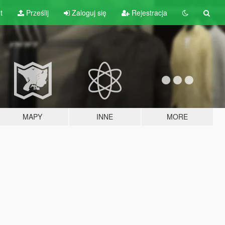
t
Prześlij
Zaloguj się
Rejestracja
MAPY
INNE
MORE