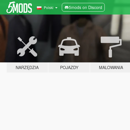
5mods on Discord
Polski
NARZĘDZIA
POJAZDY
MALOWANIA