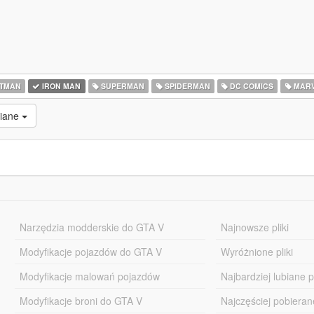
TMAN
IRON MAN
SUPERMAN
SPIDERMAN
DC COMICS
MARV
niane
Narzędzia modderskie do GTA V
Najnowsze pliki
Modyfikacje pojazdów do GTA V
Wyróżnione pliki
Modyfikacje malowań pojazdów
Najbardziej lubiane pl
Modyfikacje broni do GTA V
Najczęściej pobierane