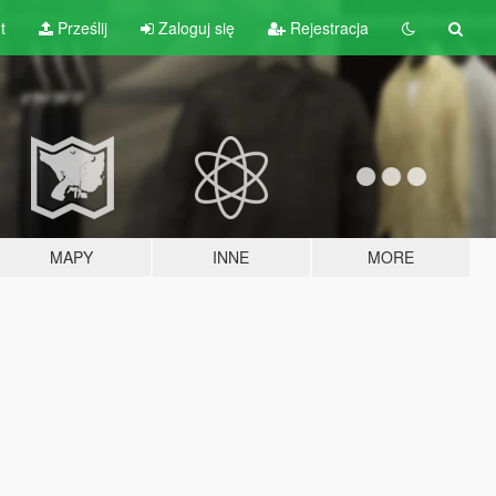
t
Prześlij
Zaloguj się
Rejestracja
MAPY
INNE
MORE