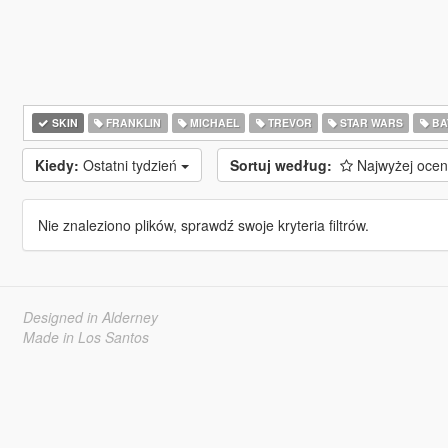
SKIN
FRANKLIN
MICHAEL
TREVOR
STAR WARS
BA
Kiedy:
Ostatni tydzień
Sortuj według:
Najwyżej oce
Nie znaleziono plików, sprawdź swoje kryteria filtrów.
Designed in Alderney
Made in Los Santos