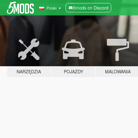
5mods on Discord
Polski
NARZĘDZIA
POJAZDY
MALOWANIA