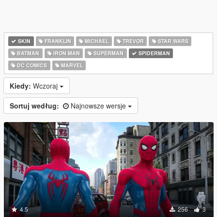
SKIN
FRANKLIN
MICHAEL
TREVOR
STAR WARS
BATMAN
IRON MAN
SUPERMAN
SPIDERMAN
DC COMICS
MARVEL
Kiedy:
Wczoraj
Sortuj według:
Najnowsze wersje
4.5
256
3