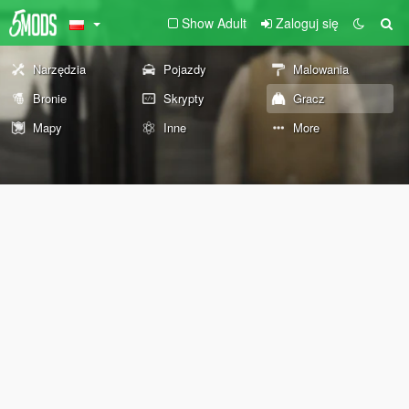
Show Adult
Zaloguj się
Narzędzia
Pojazdy
Malowania
Bronie
Skrypty
Gracz
Mapy
Inne
More