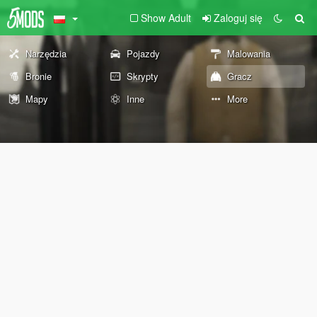
Show Adult
Zaloguj się
Narzędzia
Pojazdy
Malowania
Bronie
Skrypty
Gracz
Mapy
Inne
More