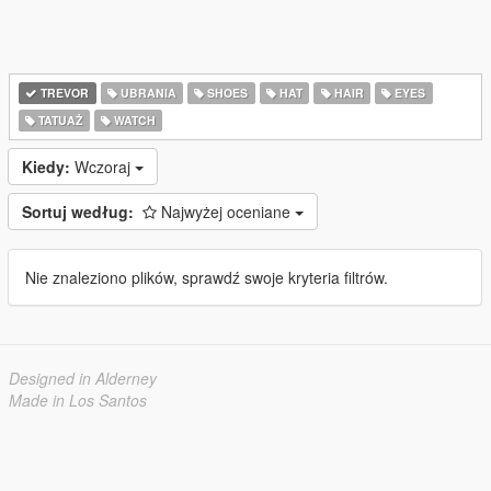
TREVOR
UBRANIA
SHOES
HAT
HAIR
EYES
TATUAŻ
WATCH
Kiedy:
Wczoraj
Sortuj według:
Najwyżej oceniane
Nie znaleziono plików, sprawdź swoje kryteria filtrów.
Designed in Alderney
Made in Los Santos