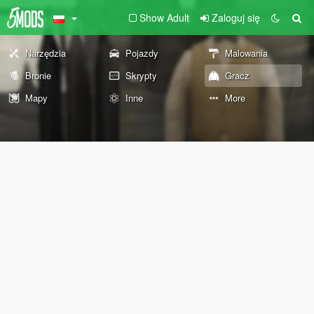
Show Adult
Zaloguj się
Narzędzia
Pojazdy
Malowania
Bronie
Skrypty
Gracz
Mapy
Inne
More