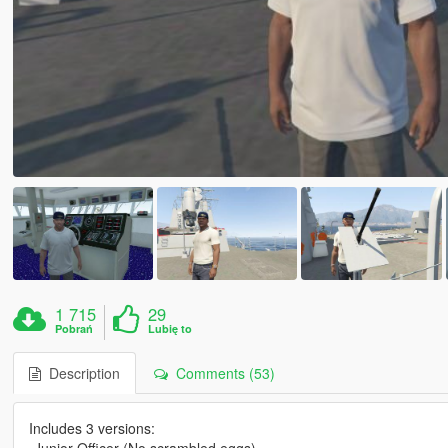
1 715
29
Pobrań
Lubię to
Description
Comments (53)
Includes 3 versions:
-Junior Officer (No scrambled eggs)