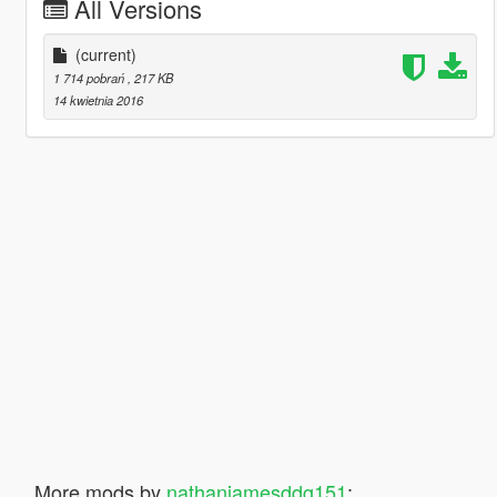
All Versions
(current)
1 714 pobrań
, 217 KB
14 kwietnia 2016
More mods by
nathanjamesddg151
: