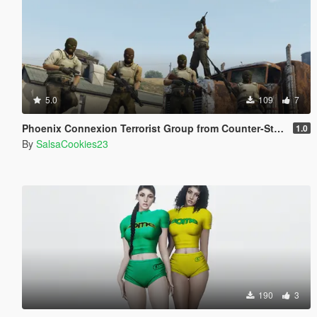
5.0
109
7
Phoenix Connexion Terrorist Group from Counter-Strike: Global Offensive (Shattered Web + Broken Fang skins included)
1.0
By
SalsaCookies23
190
3