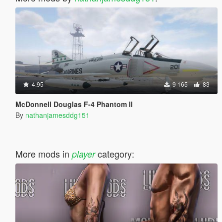
4.95
9 165
83
McDonnell Douglas F-4 Phantom II
By
nathanjamesddg151
More mods in
category:
player