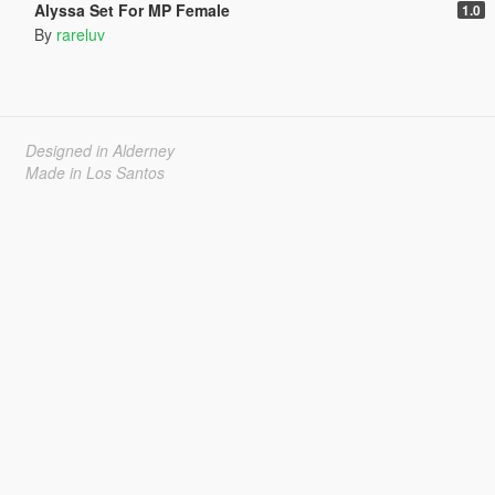
Alyssa Set For MP Female
1.0
By
rareluv
Designed in Alderney
Made in Los Santos