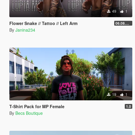
49
1
Flower Snake // Tattoo // Left Arm
06.08.2026
By
Janina234
19
1
T-Shirt Pack for MP Female
1.0
By
Becs Boutique