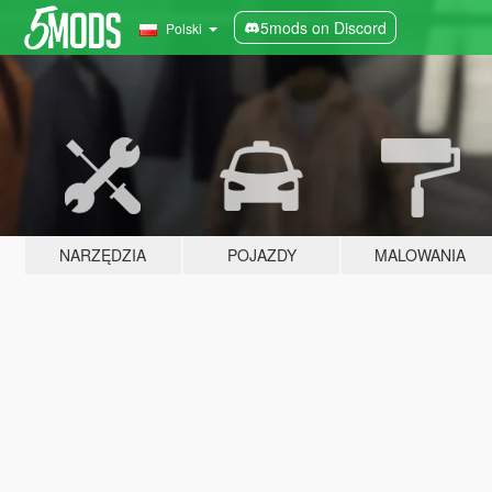
5mods on Discord
Polski
NARZĘDZIA
POJAZDY
MALOWANIA