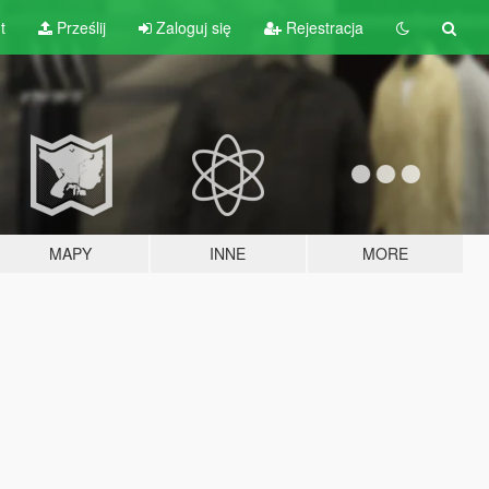
t
Prześlij
Zaloguj się
Rejestracja
MAPY
INNE
MORE