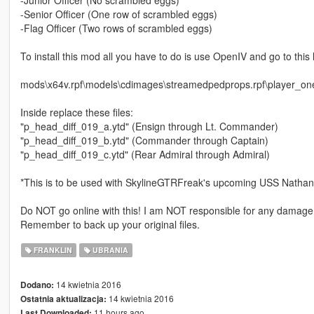
-Senior Officer (One row of scrambled eggs)
-Flag Officer (Two rows of scrambled eggs)
To install this mod all you have to do is use OpenIV and go to this 
mods\x64v.rpf\models\cdimages\streamedpedprops.rpf\player_on
Inside replace these files:
"p_head_diff_019_a.ytd" (Ensign through Lt. Commander)
"p_head_diff_019_b.ytd" (Commander through Captain)
"p_head_diff_019_c.ytd" (Rear Admiral through Admiral)
*This is to be used with SkylineGTRFreak's upcoming USS Natha
Do NOT go online with this! I am NOT responsible for any damage t
Remember to back up your original files.
FRANKLIN
UBRANIA
14 kwietnia 2016
Dodano:
14 kwietnia 2016
Ostatnia aktualizacja:
11 hours ago
Last Downloaded: