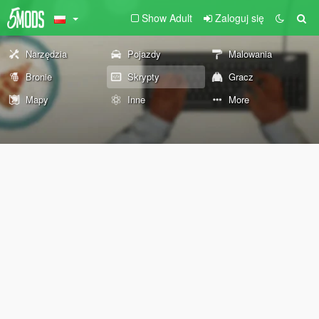
Show Adult
Zaloguj się
Narzędzia
Pojazdy
Malowania
Bronie
Skrypty
Gracz
Mapy
Inne
More