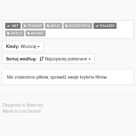
.NET
TRAINER
MISJE
ROZGRYWKA
POJAZDY
GRACZ
BRONIE
Kiedy:
Wczoraj
Sortuj według:
Najczęściej pobierane
Nie znaleziono plików, sprawdź swoje kryteria filtrów.
Designed in Alderney
Made in Los Santos