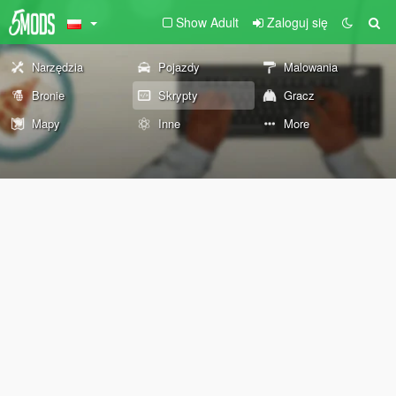
Show Adult
Zaloguj się
Narzędzia
Pojazdy
Malowania
Bronie
Skrypty
Gracz
Mapy
Inne
More