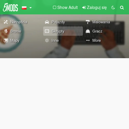
Show Adult
Zaloguj się
Narzędzia
Pojazdy
Malowania
Bronie
Skrypty
Gracz
Mapy
Inne
More