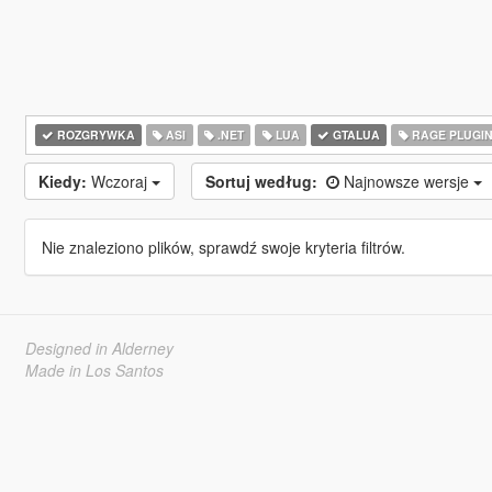
ROZGRYWKA
ASI
.NET
LUA
GTALUA
RAGE PLUGI
Kiedy:
Wczoraj
Sortuj według:
Najnowsze wersje
Nie znaleziono plików, sprawdź swoje kryteria filtrów.
Designed in Alderney
Made in Los Santos