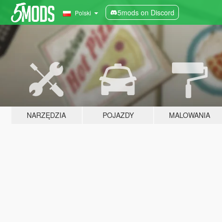
5mods on Discord
Polski
NARZĘDZIA
POJAZDY
MALOWANIA