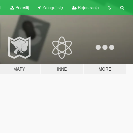
t
Prześlij
Zaloguj się
Rejestracja
MAPY
INNE
MORE