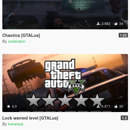
3 882
34
Chaotica [GTALua]
1.02
By
sodanakin
4.0
4 871
30
Lock wanted level [GTALua]
1.2
By
kanersps