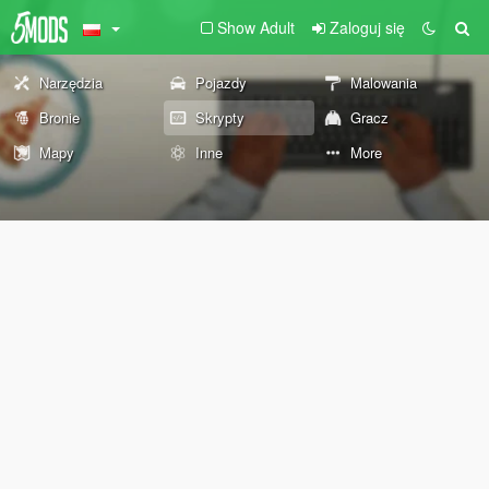
Show Adult
Zaloguj się
Narzędzia
Pojazdy
Malowania
Bronie
Skrypty
Gracz
Mapy
Inne
More