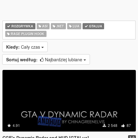
ROZGRYWKA
ASI
.NET
LUA
GTALUA
RAGE PLUGIN HOOK
Kiedy:
Cały czas
Sortuj według:
Najbardziej lubiane
4.91
2 548
87
CGE's Dynamic Radar and HUD [GTALua]
3.0