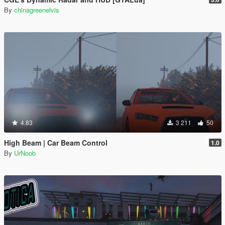
By
chinagreenelvis
4.83
3 211
50
High Beam | Car Beam Control
1.0
By
UrNoob