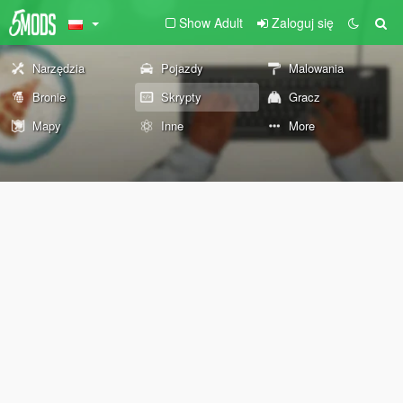
Show Adult
Zaloguj się
Narzędzia
Pojazdy
Malowania
Bronie
Skrypty
Gracz
Mapy
Inne
More