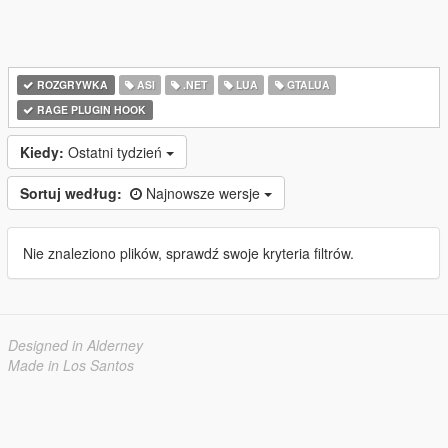
ROZGRYWKA
ASI
.NET
LUA
GTALUA
RAGE PLUGIN HOOK
Kiedy:
Ostatni tydzień
Sortuj według:
Najnowsze wersje
Nie znaleziono plików, sprawdź swoje kryteria filtrów.
Designed in Alderney
Made in Los Santos