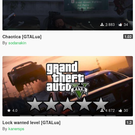
3 883
34
Chaotica [GTALua]
1.02
By
sodanakin
4.0
4 872
30
Lock wanted level [GTALua]
1.2
By
kanersps