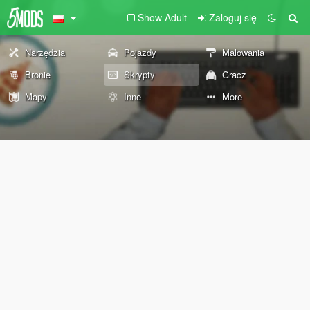
Show Adult
Zaloguj się
Narzędzia
Pojazdy
Malowania
Bronie
Skrypty
Gracz
Mapy
Inne
More