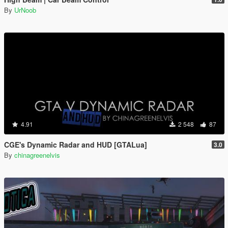
By
UrNoob
4.91
2 548
87
CGE's Dynamic Radar and HUD [GTALua]
3.0
By
chinagreenelvis