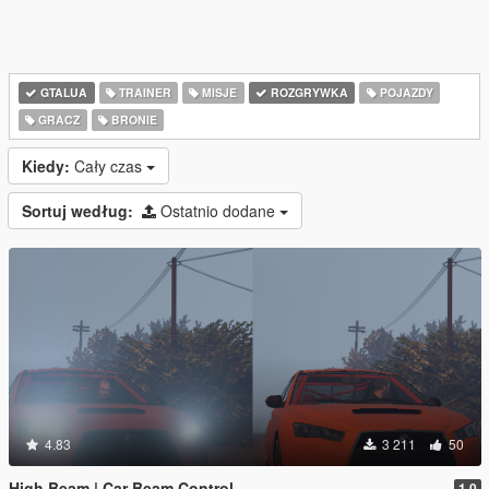
GTALUA
TRAINER
MISJE
ROZGRYWKA
POJAZDY
GRACZ
BRONIE
Kiedy:
Cały czas
Sortuj według:
Ostatnio dodane
4.83
3 211
50
High Beam | Car Beam Control
1.0