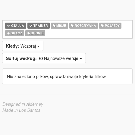
GTALUA
TRAINER
MISJE
ROZGRYWKA
POJAZDY
GRACZ
BRONIE
Kiedy:
Wczoraj
Sortuj według:
Najnowsze wersje
Nie znaleziono plików, sprawdź swoje kryteria filtrów.
Designed in Alderney
Made in Los Santos