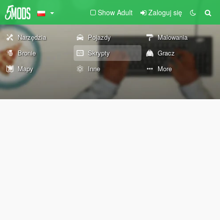
Show Adult
Zaloguj się
Narzędzia
Pojazdy
Malowania
Bronie
Skrypty
Gracz
Mapy
Inne
More