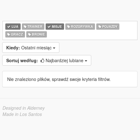
LUA
TRAINER
MISJE
ROZGRYWKA
POJAZDY
GRACZ
BRONIE
Kiedy:
Ostatni miesiąc
Sortuj według:
Najbardziej lubiane
Nie znaleziono plików, sprawdź swoje kryteria filtrów.
Designed in Alderney
Made in Los Santos