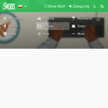
Show Adult
Zaloguj się
Narzędzia
Pojazdy
Malowania
Bronie
Skrypty
Gracz
Mapy
Inne
More