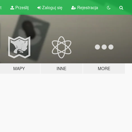
t
Prześlij
Zaloguj się
Rejestracja
MAPY
INNE
MORE