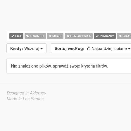
LUA
TRAINER
MISJE
ROZGRYWKA
POJAZDY
GRA
Kiedy:
Wczoraj
Sortuj według:
Najbardziej lubiane
Nie znaleziono plików, sprawdź swoje kryteria filtrów.
Designed in Alderney
Made in Los Santos