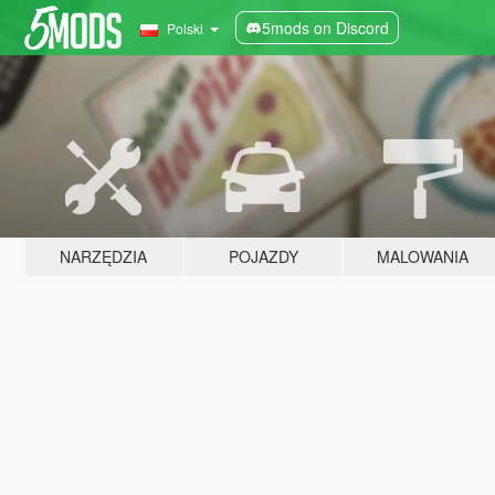
5mods on Discord
Polski
NARZĘDZIA
POJAZDY
MALOWANIA