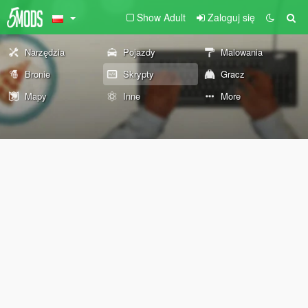
Show Adult
Zaloguj się
Narzędzia
Pojazdy
Malowania
Bronie
Skrypty
Gracz
Mapy
Inne
More