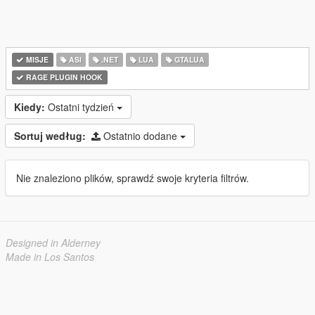
MISJE
ASI
.NET
LUA
GTALUA
RAGE PLUGIN HOOK
Kiedy:
Ostatni tydzień
Sortuj według:
Ostatnio dodane
Nie znaleziono plików, sprawdź swoje kryteria filtrów.
Designed in Alderney
Made in Los Santos