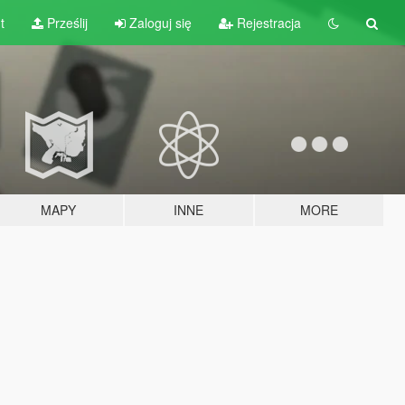
t
Prześlij
Zaloguj się
Rejestracja
MAPY
INNE
MORE