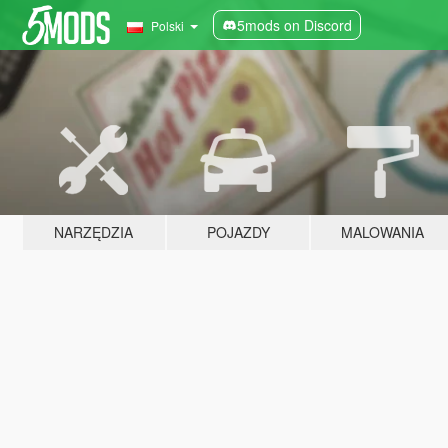
5mods on Discord
Polski
NARZĘDZIA
POJAZDY
MALOWANIA