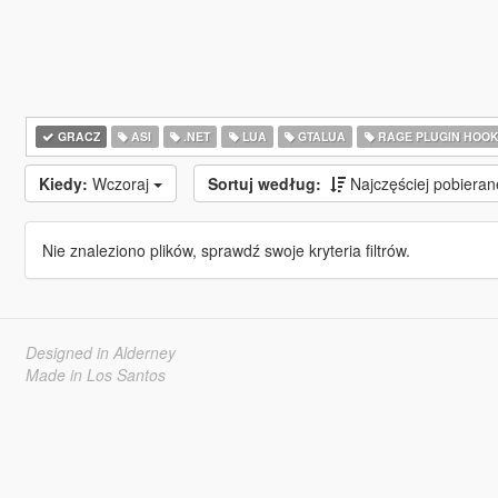
GRACZ
ASI
.NET
LUA
GTALUA
RAGE PLUGIN HOO
Kiedy:
Wczoraj
Sortuj według:
Najczęściej pobiera
Nie znaleziono plików, sprawdź swoje kryteria filtrów.
Designed in Alderney
Made in Los Santos