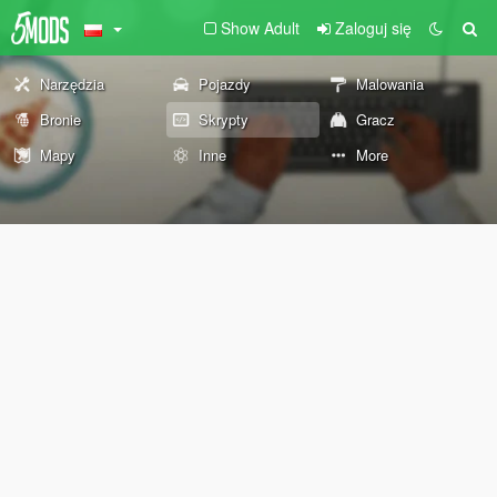
Show Adult
Zaloguj się
Narzędzia
Pojazdy
Malowania
Bronie
Skrypty
Gracz
Mapy
Inne
More