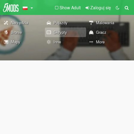
Show Adult
Zaloguj się
Narzędzia
Pojazdy
Malowania
Bronie
Skrypty
Gracz
Mapy
Inne
More