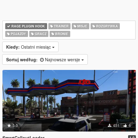
RAGE PLUGIN HOOK
TRAINER
MISJE
ROZGRYWKA
POJAZDY
GRACZ
BRONIE
Kiedy:
Ostatni miesiąc
Sortuj według:
Najnowsze wersje
5.0
451
6
SmartCalloutLoader
1.0