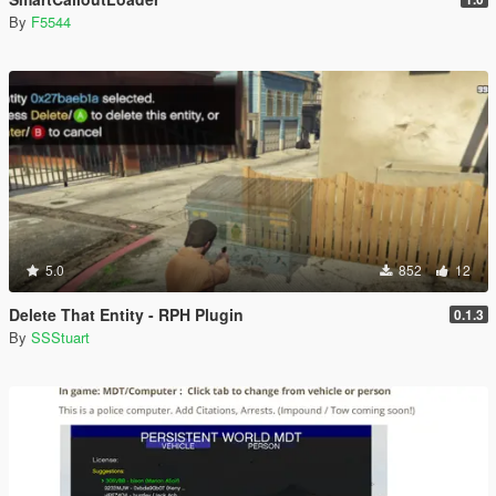
By
F5544
5.0
852
12
Delete That Entity - RPH Plugin
0.1.3
By
SSStuart