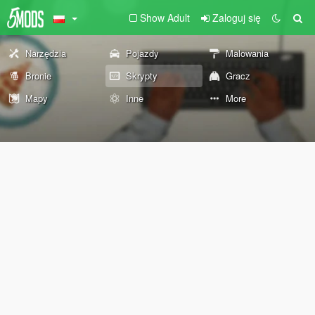
Show Adult
Zaloguj się
Narzędzia
Pojazdy
Malowania
Bronie
Skrypty
Gracz
Mapy
Inne
More