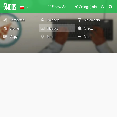
Show Adult
Zaloguj się
Narzędzia
Pojazdy
Malowania
Bronie
Skrypty
Gracz
Mapy
Inne
More