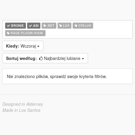
BRONIE
ASI
.NET
LUA
GTALUA
RAGE PLUGIN HOOK
Kiedy:
Wczoraj
Sortuj według:
Najbardziej lubiane
Nie znaleziono plików, sprawdź swoje kryteria filtrów.
Designed in Alderney
Made in Los Santos