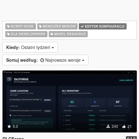
SCRIPT HOOK
MENEDŻER MODÓW
EDYTOR KONFIGURACJI
DLA DEWELOPERÓW
MODEL RESOURCE
Kiedy:
Ostatni tydzień
Sortuj według:
Najnowsze wersje
5.0
240
21
DLCForge
0.1.0