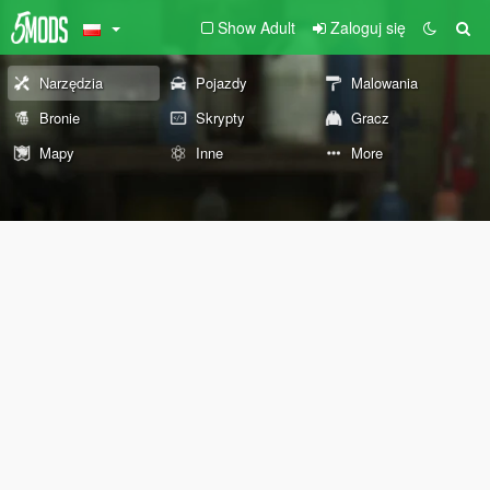
Show Adult
Zaloguj się
Narzędzia
Pojazdy
Malowania
Bronie
Skrypty
Gracz
Mapy
Inne
More