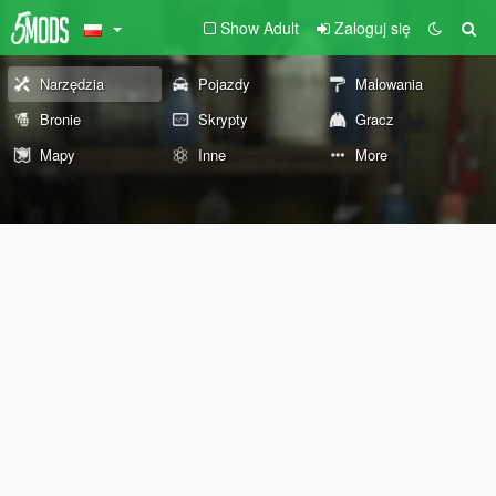
Show Adult
Zaloguj się
Narzędzia
Pojazdy
Malowania
Bronie
Skrypty
Gracz
Mapy
Inne
More