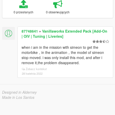
0 przesłanych
0 obserwujących
87748641
»
Vanillaworks Extended Pack [Add-On
| OIV | Tuning | Liveries]
when i am in the mission with simeon to get the
motorbike，in the animation，the model of simeon
stop moved. i was only install this mod, and after i
remove it,the problem disappeared.
Zobacz kontekst
28 kwietnia 2022
Designed in Alderney
Made in Los Santos