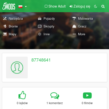
Show Adult
Zaloguj się
Narzędzia
Pojazdy
Malowania
Bronie
Skrypty
Gracz
Mapy
Inne
More
87748641
0 lajków
1 komentarz
0 filmów