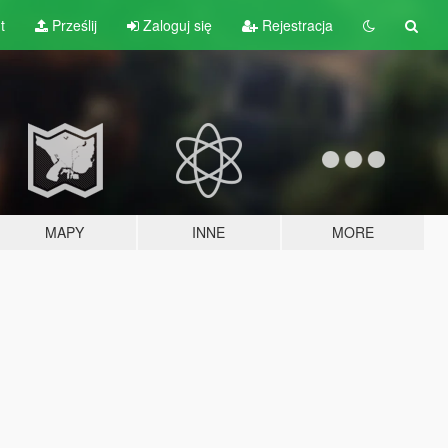
t
Prześlij
Zaloguj się
Rejestracja
MAPY
INNE
MORE