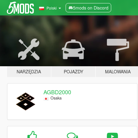
5mods on Discord
Polski
NARZĘDZIA
POJAZDY
MALOWANIA
AGBD2000
Osaka