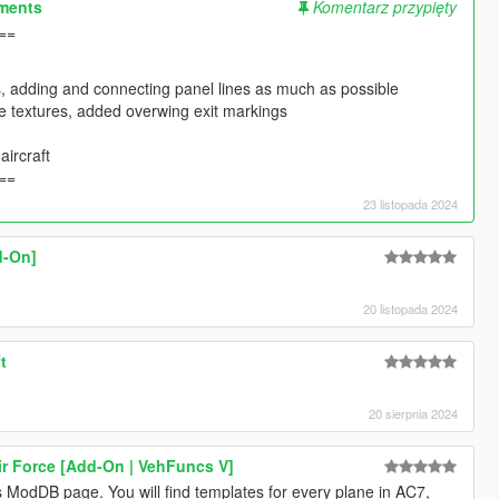
ements
Komentarz przypięty
==
s, adding and connecting panel lines as much as possible
ne textures, added overwing exit markings
aircraft
==
23 listopada 2024
d-On]
20 listopada 2024
t
20 sierpnia 2024
ir Force [Add-On | VehFuncs V]
ModDB page. You will find templates for every plane in AC7,