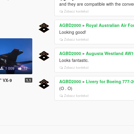
and they are compatible with the conve
Zobacz kontekst
AGBD2000
»
Royal Australian Air Fo
Looking good!
Zobacz kontekst
AGBD2000
»
Augusta Westland AW10
Looks fantastic.
Zobacz kontekst
1 009
12
" VX-9
1.1
AGBD2000
»
Livery for Boeing 777
(O . O)
Zobacz kontekst