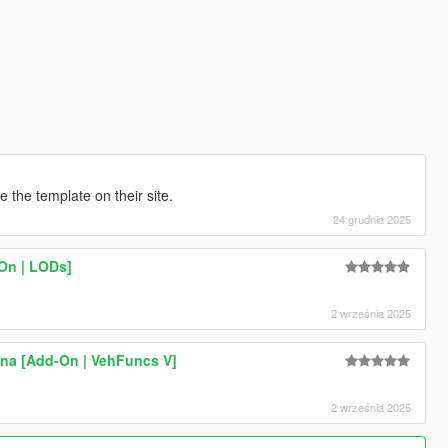
 the template on their site.
24 grudnia 2025
On | LODs]
2 września 2025
ina [Add-On | VehFuncs V]
2 września 2025