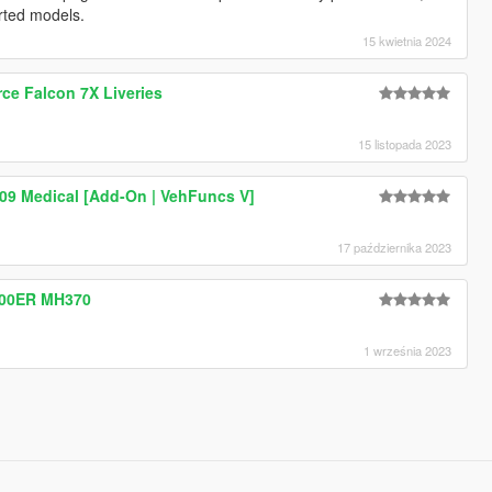
rted models.
15 kwietnia 2024
rce Falcon 7X Liveries
15 listopada 2023
9 Medical [Add-On | VehFuncs V]
17 października 2023
-200ER MH370
1 września 2023