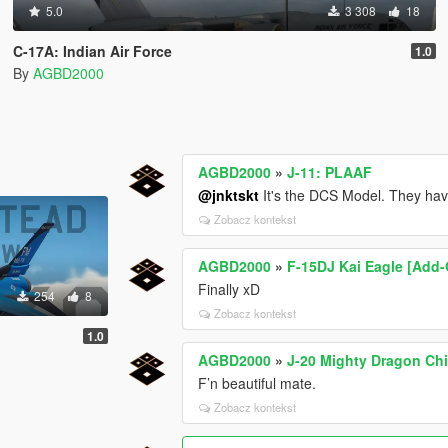
5.0
3 308
18
C-17A: Indian Air Force
1.0
By
AGBD2000
AGBD2000
»
J-11: PLAAF
@jnktskt
It's the DCS Model. They have
Zobacz kontekst
AGBD2000
»
F-15DJ Kai Eagle [Add-
Finally xD
254
8
Zobacz kontekst
1.0
AGBD2000
»
J-20 Mighty Dragon Ch
F’n beautiful mate.
Zobacz kontekst