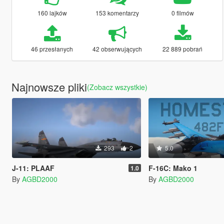
160 lajków
153 komentarzy
0 filmów
46 przesłanych
42 obserwujących
22 889 pobrań
Najnowsze pliki
(Zobacz wszystkie)
293
2
5.0
J-11: PLAAF
F-16C: Mako 1
1.0
By
AGBD2000
By
AGBD2000