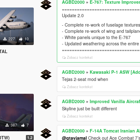
AGBD2000
»
E-767: Texture Improv
===============================
Update 2.0
- Complete re-work of fuselage texture
- Complete re-work of wing and tailpla
- White panels unique to the E-767
227
10
- Updated weathering across the entire 
===============================
TAL
Zobacz kontekst
AGBD2000
»
Kawasaki P-1 ASW [Ad
Tejas 2-seat mod when
Zobacz kontekst
AGBD2000
»
Improved Vanilla Aircraf
Skyline just be built different
Zobacz kontekst
387
7
AGBD2000
»
F-14A Tomcat Iranian A
ADTW)
1.2
@gtavjamal
Check out Ace Combat 7’s 