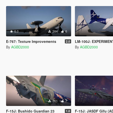
5.0
384
6
E-767: Texture Improvements
LM-100J: EXPERIMEN
2.0
By
AGBD2000
By
AGBD2000
201
7
F-15J: Bushido Guardian 23
F-15J: JASDF Gifu (
1.0