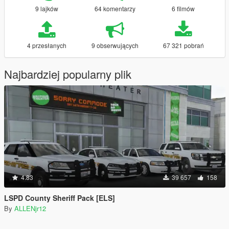
9 lajków
64 komentarzy
6 filmów
4 przesłanych
9 obserwujących
67 321 pobrań
Najbardziej popularny plik
4.83
39 657
158
LSPD County Sheriff Pack [ELS]
By
ALLENjr12