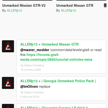
Unmarked Nissian GTR-V2
Unmarked Nissan GTR
.
By
ALLENjr12
By
ALLENjr12
ALLENjr12
»
Unmarked Nissan GTR
@master_modder
\common\data\levels\gta5 or read
this
https://forums.gta5-
mods.com/topic/3850/tutorial-vehicles-meta
Zobacz kontekst
16 czerwca 2020
ALLENjr12
»
| Georgia Unmarked Police Pack |
@ImOliven
replace
Zobacz kontekst
6 stycznia 2019
ALLENjr12
»
Chevrolet Caprice LS 2013 3