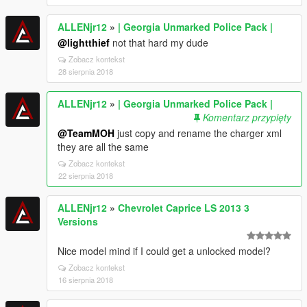
ALLENjr12
»
| Georgia Unmarked Police Pack |
@lightthief
not that hard my dude
Zobacz kontekst
28 sierpnia 2018
ALLENjr12
»
| Georgia Unmarked Police Pack |
Komentarz przypięty
@TeamMOH
just copy and rename the charger xml
they are all the same
Zobacz kontekst
22 sierpnia 2018
ALLENjr12
»
Chevrolet Caprice LS 2013 3
Versions
Nice model mind if I could get a unlocked model?
Zobacz kontekst
16 sierpnia 2018