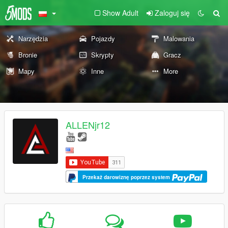
Show Adult
Zaloguj się
Narzędzia
Pojazdy
Malowania
Bronie
Skrypty
Gracz
Mapy
Inne
More
ALLENjr12
Przekaż darowiznę poprzez system