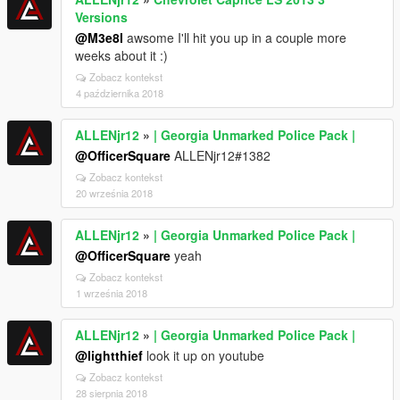
Versions
@M3e8l
awsome I'll hit you up in a couple more
weeks about it :)
Zobacz kontekst
4 października 2018
ALLENjr12
»
| Georgia Unmarked Police Pack |
@OfficerSquare
ALLENjr12#1382
Zobacz kontekst
20 września 2018
ALLENjr12
»
| Georgia Unmarked Police Pack |
@OfficerSquare
yeah
Zobacz kontekst
1 września 2018
ALLENjr12
»
| Georgia Unmarked Police Pack |
@lightthief
look it up on youtube
Zobacz kontekst
28 sierpnia 2018