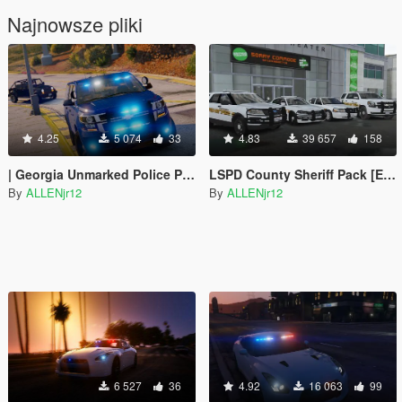
Najnowsze pliki
4.25
5 074
33
4.83
39 657
158
| Georgia Unmarked Police Pack |
LSPD County Sheriff Pack [ELS]
By
ALLENjr12
By
ALLENjr12
6 527
36
4.92
16 063
99