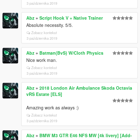
3 października 2019
Abz
»
Script Hook V + Native Trainer
Absolute necessity. 5/5.
Zobacz kontekst
3 października 2019
Abz
»
Batman(BvS) W/Cloth Physics
Nice work man.
Zobacz kontekst
3 października 2019
Abz
»
2018 London Air Ambulance Skoda Octavia
vRS Estate [ELS]
Amazing work as always :)
Zobacz kontekst
3 października 2019
Abz
»
BMW M3 GTR E46 NFS MW [4k livery] [Add-