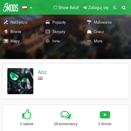
Show Adult
Zaloguj się
Narzędzia
Pojazdy
Malowania
Bronie
Skrypty
Gracz
Mapy
Inne
More
Abz
2 lajków
28 komentarzy
0 filmów