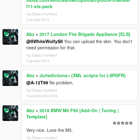
mods.com/vehicles/metropolitan-police-5-series-
f11-els-pack
Zobacz kontekst
5 grudnia 2019
Abz
»
2017 London Fire Brigade Appliance [ELS]
@IIWhiteWolfySII
You can upload the skin. You don't
need permission for that.
Zobacz kontekst
2 grudnia 2019
Abz
»
Jurisdictions+ (XML scripts for LSPDFR)
@A-12T99
No problem.
Zobacz kontekst
3 października 2019
Abz
»
2018 BMW M5 F90 [Add-On | Tuning |
Template]
Very nice. Love the M5.
Zobacz kontekst