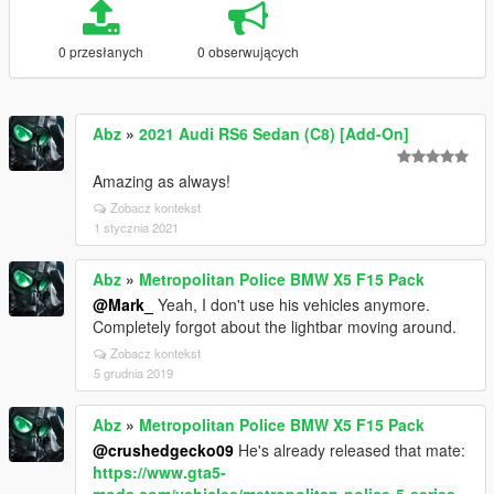
0 przesłanych
0 obserwujących
Abz
»
2021 Audi RS6 Sedan (C8) [Add-On]
Amazing as always!
Zobacz kontekst
1 stycznia 2021
Abz
»
Metropolitan Police BMW X5 F15 Pack
@Mark_
Yeah, I don't use his vehicles anymore.
Completely forgot about the lightbar moving around.
Zobacz kontekst
5 grudnia 2019
Abz
»
Metropolitan Police BMW X5 F15 Pack
@crushedgecko09
He's already released that mate:
https://www.gta5-