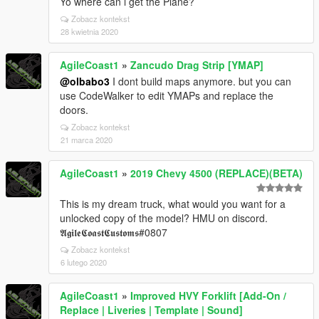
Yo where can i get the Plane?
Zobacz kontekst
28 kwietnia 2020
AgileCoast1
»
Zancudo Drag Strip [YMAP]
@olbabo3
I dont build maps anymore. but you can
use CodeWalker to edit YMAPs and replace the
doors.
Zobacz kontekst
21 marca 2020
AgileCoast1
»
2019 Chevy 4500 (REPLACE)(BETA)
This is my dream truck, what would you want for a
unlocked copy of the model? HMU on discord.
𝕬𝖌𝖎𝖑𝖊𝕮𝖔𝖆𝖘𝖙𝕮𝖚𝖘𝖙𝖔𝖒𝖘#0807
Zobacz kontekst
6 lutego 2020
AgileCoast1
»
Improved HVY Forklift [Add-On /
Replace | Liveries | Template | Sound]