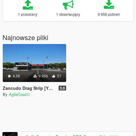
1 przesłany
1 obserwujący
9 956 pobrań
Najnowsze pliki
4.58
9 956
57
Zancudo Drag Strip [YMAP]
3.0
By
AgileCoast1