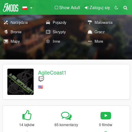
Show Adult
Zaloguj się
Narzędzia
Pojazdy
Malowania
Bronie
Skrypty
Gracz
Mapy
Inne
More
AgileCoast1
14 lajków
65 komentarzy
0 filmów