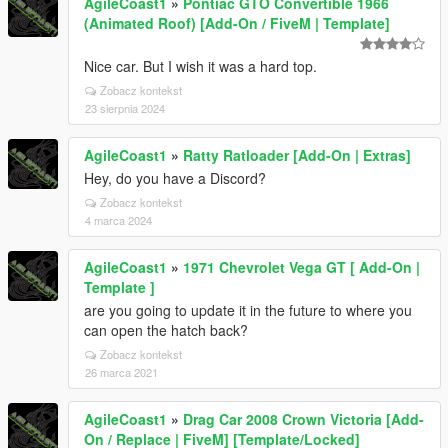
AgileCoast1
»
Pontiac GTO Convertible 1966
(Animated Roof) [Add-On / FiveM | Template]
Nice car. But I wish it was a hard top.
Zobacz kontekst
23 sierpnia 2024
AgileCoast1
»
Ratty Ratloader [Add-On | Extras]
Hey, do you have a Discord?
Zobacz kontekst
4 marca 2024
AgileCoast1
»
1971 Chevrolet Vega GT [ Add-On |
Template ]
are you going to update it in the future to where you
can open the hatch back?
Zobacz kontekst
26 marca 2021
AgileCoast1
»
Drag Car 2008 Crown Victoria [Add-
On / Replace | FiveM] [Template/Locked]