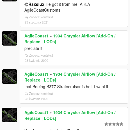
@Raxslux
He got it from me. A.K.A
AgileCoastCustoms
Zobacz kontekst
23 stycznia 2021
AgileCoast1
»
1934 Chrysler Airflow [Add-On /
Replace | LODs]
preciate it
Zobacz kontekst
28 kwietnia 2020
AgileCoast1
»
1934 Chrysler Airflow [Add-On /
Replace | LODs]
that Boeing B377 Stratocruiser is hot. I want it.
Zobacz kontekst
28 kwietnia 2020
AgileCoast1
»
1934 Chrysler Airflow [Add-On /
Replace | LODs]