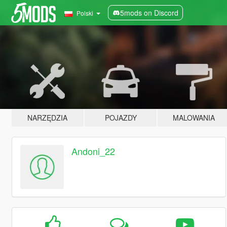
5mods on Discord
Polski
NARZĘDZIA
POJAZDY
MALOWANIA
Andoni_22