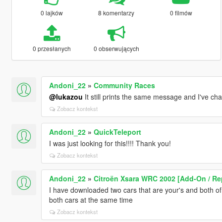
0 lajków
8 komentarzy
0 filmów
0 przesłanych
0 obserwujących
Andoni_22
»
Community Races
@lukazou
It still prints the same message and I've ch
Zobacz kontekst
Andoni_22
»
QuickTeleport
I was just looking for this!!!! Thank you!
Zobacz kontekst
Andoni_22
»
Citroën Xsara WRC 2002 [Add-On / Re
I have downloaded two cars that are your's and both of
both cars at the same time
Zobacz kontekst