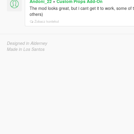
Andoni_22
»
Custom Props Add-On
The mod looks great, but i cant get it to work, some o
others)
Zobacz kontekst
Designed in Alderney
Made in Los Santos