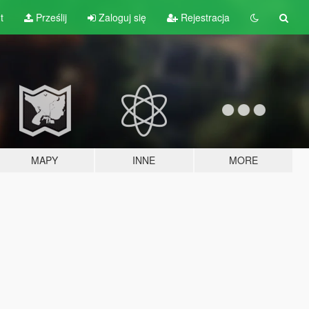
t
Prześlij
Zaloguj się
Rejestracja
MAPY
INNE
MORE