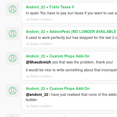
Andoni_22
»
Fckin Taxes V
In spain You have to pay sun taxes if you want to use s
Zobacz kontekst
Andoni_22
»
AddonPeds [NO LONGER AVAILABLE -
it used to work perfectly but has stopped for the last 2 
Zobacz kontekst
Andoni_22
»
Custom Props Add-On
@Shaezbreizh
yes that was the problem, thank you!
it would be nice to write something about that incompatib
Zobacz kontekst
Andoni_22
»
Custom Props Add-On
@andoni_22
i have just realised that none of the add
builder
Zobacz kontekst