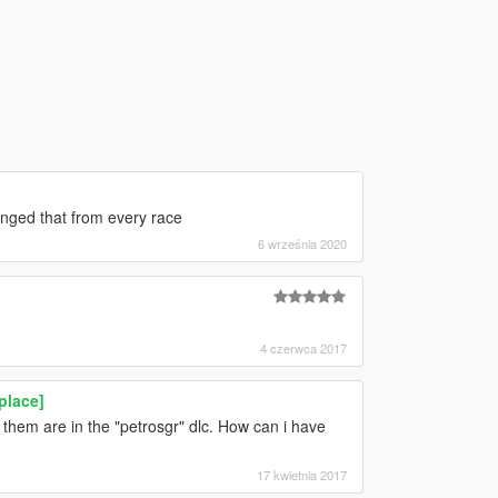
anged that from every race
6 września 2020
4 czerwca 2017
place]
 them are in the "petrosgr" dlc. How can i have
17 kwietnia 2017