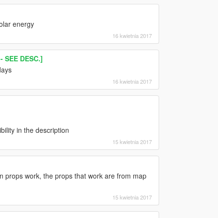
olar energy
16 kwietnia 2017
 SEE DESC.]
days
16 kwietnia 2017
ility in the description
15 kwietnia 2017
on props work, the props that work are from map
15 kwietnia 2017