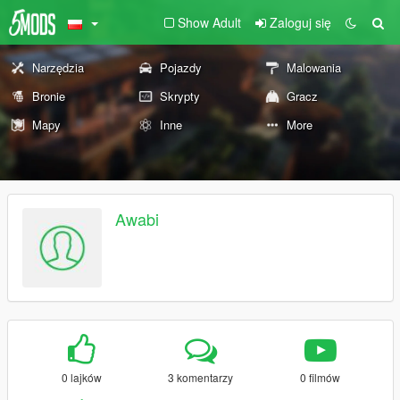
Show Adult
Zaloguj się
Narzędzia
Pojazdy
Malowania
Bronie
Skrypty
Gracz
Mapy
Inne
More
Awabi
0 lajków
3 komentarzy
0 filmów