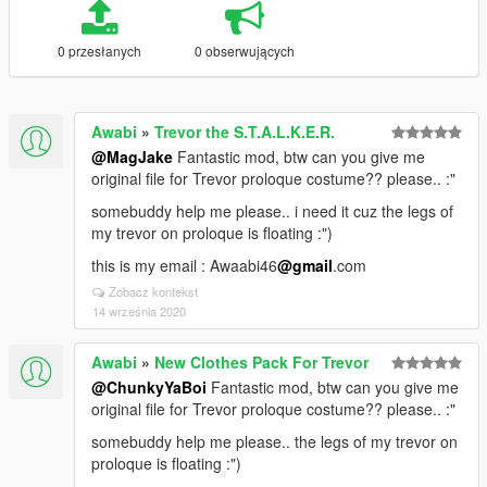
0 przesłanych
0 obserwujących
Awabi
»
Trevor the S.T.A.L.K.E.R.
@MagJake
Fantastic mod, btw can you give me
original file for Trevor proloque costume?? please.. :"
somebuddy help me please.. i need it cuz the legs of
my trevor on proloque is floating :")
this is my email : Awaabi46
@gmail
.com
Zobacz kontekst
14 września 2020
Awabi
»
New Clothes Pack For Trevor
@ChunkyYaBoi
Fantastic mod, btw can you give me
original file for Trevor proloque costume?? please.. :"
somebuddy help me please.. the legs of my trevor on
proloque is floating :")