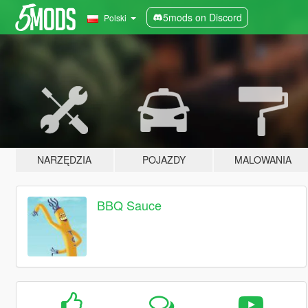
5mods on Discord
Polski
NARZĘDZIA
POJAZDY
MALOWANIA
BBQ Sauce