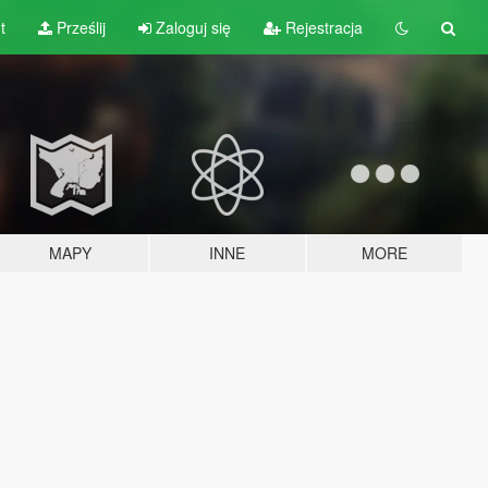
t
Prześlij
Zaloguj się
Rejestracja
MAPY
INNE
MORE