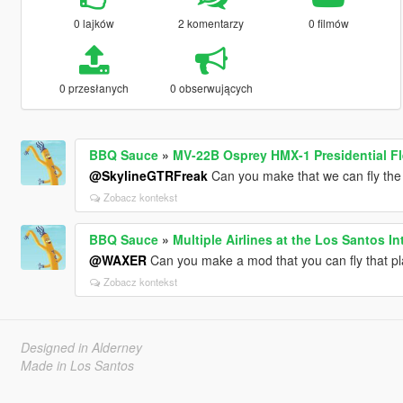
0 lajków
2 komentarzy
0 filmów
0 przesłanych
0 obserwujących
BBQ Sauce
»
MV-22B Osprey HMX-1 Presidential Fl
@SkylineGTRFreak
Can you make that we can fly the 
Zobacz kontekst
BBQ Sauce
»
Multiple Airlines at the Los Santos In
@WAXER
Can you make a mod that you can fly that p
Zobacz kontekst
Designed in Alderney
Made in Los Santos