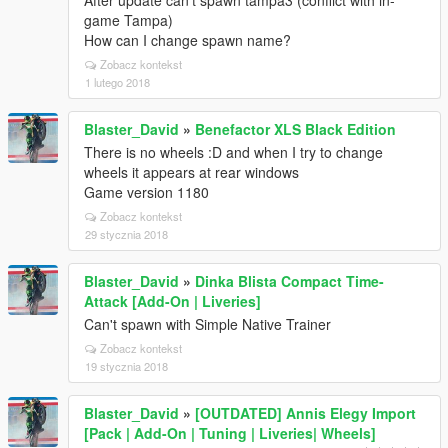
After update can't spawn tampa3 (conflict with in-
game Tampa)
How can I change spawn name?
Zobacz kontekst
1 lutego 2018
Blaster_David
»
Benefactor XLS Black Edition
There is no wheels :D and when I try to change
wheels it appears at rear windows
Game version 1180
Zobacz kontekst
29 stycznia 2018
Blaster_David
»
Dinka Blista Compact Time-
Attack [Add-On | Liveries]
Can't spawn with Simple Native Trainer
Zobacz kontekst
19 stycznia 2018
Blaster_David
»
[OUTDATED] Annis Elegy Import
[Pack | Add-On | Tuning | Liveries| Wheels]