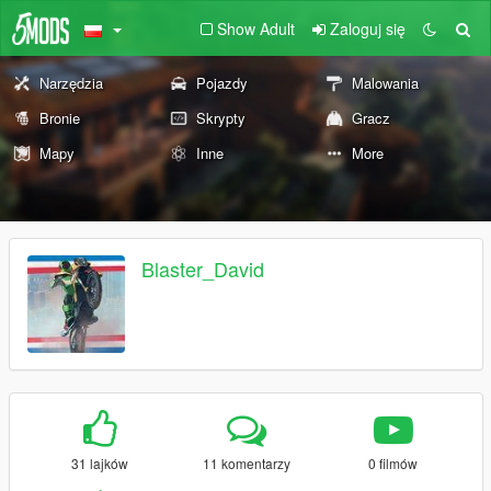
Show Adult
Zaloguj się
Narzędzia
Pojazdy
Malowania
Bronie
Skrypty
Gracz
Mapy
Inne
More
Blaster_David
31 lajków
11 komentarzy
0 filmów