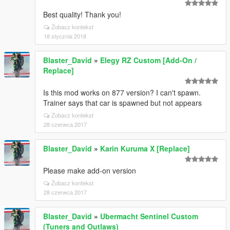
Best quality! Thank you!
Zobacz kontekst
18 stycznia 2018
Blaster_David
»
Elegy RZ Custom [Add-On /
Replace]
Is this mod works on 877 version? I can't spawn.
Trainer says that car is spawned but not appears
Zobacz kontekst
28 czerwca 2017
Blaster_David
»
Karin Kuruma X [Replace]
Please make add-on version
Zobacz kontekst
28 czerwca 2017
Blaster_David
»
Ubermacht Sentinel Custom
(Tuners and Outlaws)