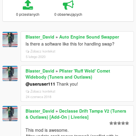
0 przesłanych
0 obserwujących
Blaster_David
»
Auto Engine Sound Swapper
Is there a software like this for handling swap?
Zobacz kontekst
5 lutego 2020
Blaster_David
»
Pfister 'Ruff Weld' Comet
Widebody (Tuners and Outlaws)
@useruser111
Thank you!
Zobacz kontekst
24 czerwca 2018
Blaster_David
»
Declasse Drift Tampa V2 (Tuners
& Outlaws) [Add-On | Liveries]
This mod is awesome.