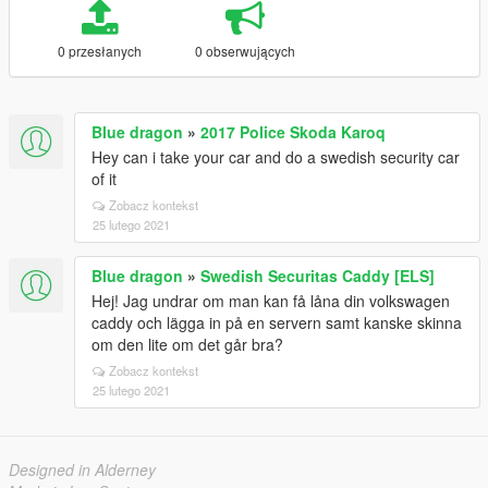
0 przesłanych
0 obserwujących
Blue dragon
»
2017 Police Skoda Karoq
Hey can i take your car and do a swedish security car
of it
Zobacz kontekst
25 lutego 2021
Blue dragon
»
Swedish Securitas Caddy [ELS]
Hej! Jag undrar om man kan få låna din volkswagen
caddy och lägga in på en servern samt kanske skinna
om den lite om det går bra?
Zobacz kontekst
25 lutego 2021
Designed in Alderney