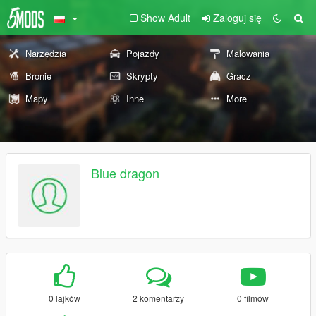
Show Adult
Zaloguj się
Narzędzia
Pojazdy
Malowania
Bronie
Skrypty
Gracz
Mapy
Inne
More
Blue dragon
0 lajków
2 komentarzy
0 filmów