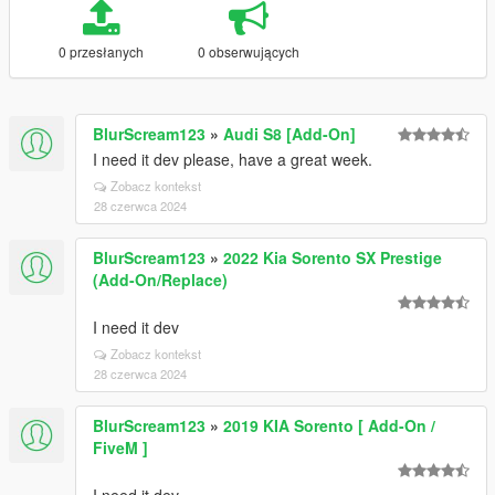
0 przesłanych
0 obserwujących
BlurScream123
»
Audi S8 [Add-On]
I need it dev please, have a great week.
Zobacz kontekst
28 czerwca 2024
BlurScream123
»
2022 Kia Sorento SX Prestige
(Add-On/Replace)
I need it dev
Zobacz kontekst
28 czerwca 2024
BlurScream123
»
2019 KIA Sorento [ Add-On /
FiveM ]