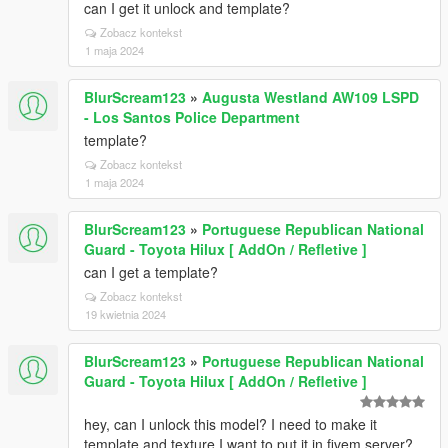
can I get it unlock and template?
Zobacz kontekst
1 maja 2024
BlurScream123
»
Augusta Westland AW109 LSPD
- Los Santos Police Department
template?
Zobacz kontekst
1 maja 2024
BlurScream123
»
Portuguese Republican National
Guard - Toyota Hilux [ AddOn / Refletive ]
can I get a template?
Zobacz kontekst
19 kwietnia 2024
BlurScream123
»
Portuguese Republican National
Guard - Toyota Hilux [ AddOn / Refletive ]
hey, can I unlock this model? I need to make it
template and texture I want to put it in fivem server?