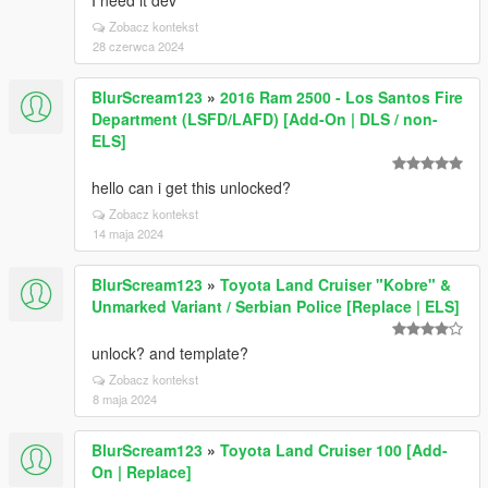
I need it dev
Zobacz kontekst
28 czerwca 2024
BlurScream123
»
2016 Ram 2500 - Los Santos Fire
Department (LSFD/LAFD) [Add-On | DLS / non-
ELS]
hello can i get this unlocked?
Zobacz kontekst
14 maja 2024
BlurScream123
»
Toyota Land Cruiser "Kobre" &
Unmarked Variant / Serbian Police [Replace | ELS]
unlock? and template?
Zobacz kontekst
8 maja 2024
BlurScream123
»
Toyota Land Cruiser 100 [Add-
On | Replace]