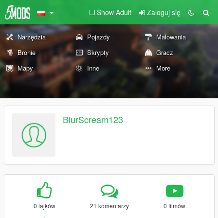
Show Adult
Zaloguj się
Narzędzia
Pojazdy
Malowania
Bronie
Skrypty
Gracz
Mapy
Inne
More
BlurScream123
0 lajków
21 komentarzy
0 filmów