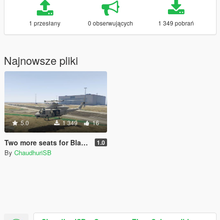
1 przesłany
0 obserwujących
1 349 pobrań
Najnowsze pliki
5.0
1 349
16
Two more seats for Blackhawk
1.0
By
ChaudhuriSB