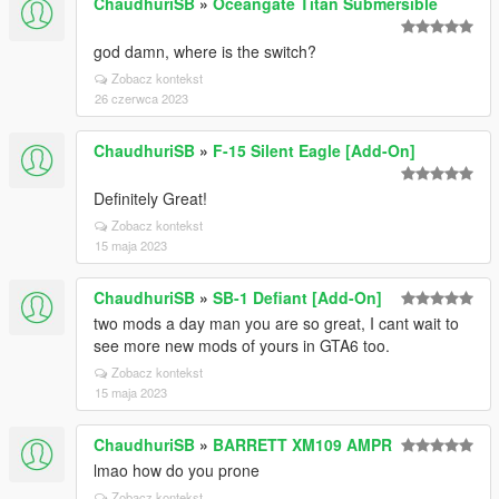
ChaudhuriSB
»
Oceangate Titan Submersible
god damn, where is the switch?
Zobacz kontekst
26 czerwca 2023
ChaudhuriSB
»
F-15 Silent Eagle [Add-On]
Definitely Great!
Zobacz kontekst
15 maja 2023
ChaudhuriSB
»
SB-1 Defiant [Add-On]
two mods a day man you are so great, I cant wait to
see more new mods of yours in GTA6 too.
Zobacz kontekst
15 maja 2023
ChaudhuriSB
»
BARRETT XM109 AMPR
lmao how do you prone
Zobacz kontekst