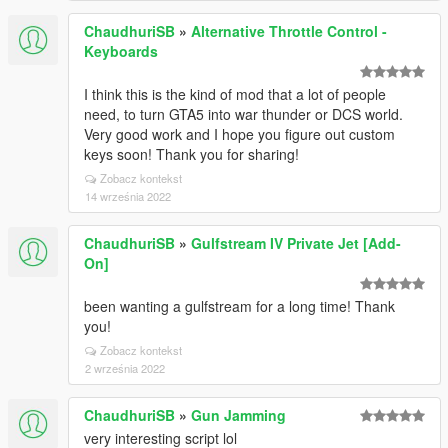
ChaudhuriSB
»
Alternative Throttle Control -
Keyboards
I think this is the kind of mod that a lot of people
need, to turn GTA5 into war thunder or DCS world.
Very good work and I hope you figure out custom
keys soon! Thank you for sharing!
Zobacz kontekst
14 września 2022
ChaudhuriSB
»
Gulfstream IV Private Jet [Add-
On]
been wanting a gulfstream for a long time! Thank
you!
Zobacz kontekst
2 września 2022
ChaudhuriSB
»
Gun Jamming
very interesting script lol