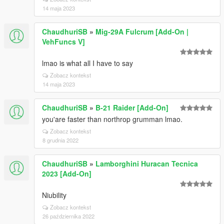
14 maja 2023
ChaudhuriSB
»
Mig-29A Fulcrum [Add-On |
VehFuncs V]
lmao is what all I have to say
Zobacz kontekst
14 maja 2023
ChaudhuriSB
»
B-21 Raider [Add-On]
you'are faster than northrop grumman lmao.
Zobacz kontekst
8 grudnia 2022
ChaudhuriSB
»
Lamborghini Huracan Tecnica
2023 [Add-On]
Niubility
Zobacz kontekst
26 października 2022