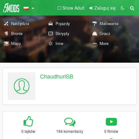
Show Adult
Zaloguj się
Narzędzia
Pojazdy
Malowania
Bronie
Skrypty
Gracz
Mapy
Inne
More
ChaudhuriSB
0 lajków
194 komentarzy
0 filmów