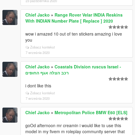
23 października 2020
Chief Jacko
»
Range Rover Velar INDIA Reskins
With INDIAN Number Plate [ Replace ] 2020
wow i amazed 10 out of ten stickers amazing i love
you
Zobacz kontekst
7 września 2020
Chief Jacko
»
Coastals Division ruscus Israel -
רכב הצלה אגף החופים
i dont like this
Zobacz kontekst
7 września 2020
Chief Jacko
»
Metropolitan Police BMW E60 [ELS]
goOd afternoon mr creamin i would like to use this
model in my fivem m roleplay community server that