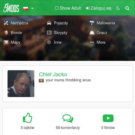
Show Adult
Zaloguj się
Narzędzia
Pojazdy
Malowania
Bronie
Skrypty
Gracz
Mapy
Inne
More
Chief Jacko
your mums throbbing anus
5 lajków
58 komentarzy
0 filmów