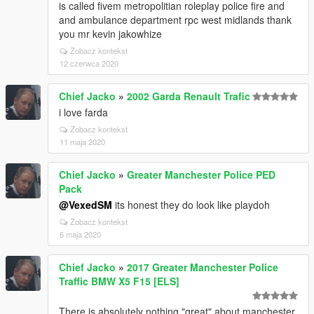
is called fivem metropolitian roleplay police fire and
and ambulance department rpc west midlands thank
you mr kevin jakowhize
Zobacz kontekst
12 czerwca 2020
Chief Jacko
»
2002 Garda Renault Trafic
i love farda
Zobacz kontekst
11 maja 2020
Chief Jacko
»
Greater Manchester Police PED
Pack
@VexedSM
its honest they do look like playdoh
Zobacz kontekst
6 maja 2020
Chief Jacko
»
2017 Greater Manchester Police
Traffic BMW X5 F15 [ELS]
There is absolutely nothing "great" about manchester