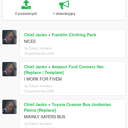
0 przesłanych
1 obserwujący
Chief Jacko
»
Franklin Clothing Pack
NICEE
Zobacz kontekst
23 października 2020
Chief Jacko
»
Amazon Ford Connect Van
[Replace | Template]
I WORK FOR FIVEM
Zobacz kontekst
23 października 2020
Chief Jacko
»
Toyota Coaster Bus Jordanian
Paints [Replace]
MIKINLY SAYERS BUS
Zobacz kontekst