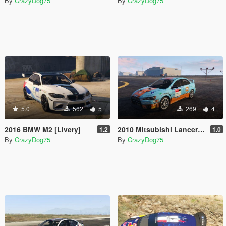
By
CrazyDog75
By
CrazyDog75
5.0
562
5
269
4
2016 BMW M2 [Livery]
2010 Mitsubishi Lancer Evolution X FQ-400 livery
1.2
1.0
By
CrazyDog75
By
CrazyDog75