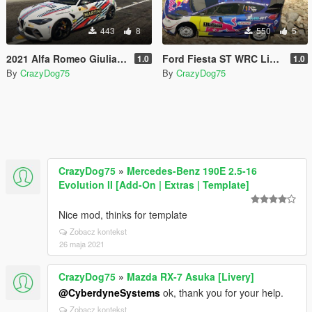
443
8
550
5
2021 Alfa Romeo Giulia livery
Ford Fiesta ST WRC Livery
1.0
1.0
By
CrazyDog75
By
CrazyDog75
CrazyDog75
»
Mercedes-Benz 190E 2.5-16
Evolution II [Add-On | Extras | Template]
Nice mod, thinks for template
Zobacz kontekst
26 maja 2021
CrazyDog75
»
Mazda RX-7 Asuka [Livery]
@CyberdyneSystems
ok, thank you for your help.
Zobacz kontekst