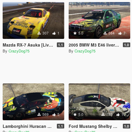
307
1
5.0
584
7
Mazda RX-7 Asuka [Livery]
2005 BMW M3 E46 liveries
1.1
1.0
By
CrazyDog75
By
CrazyDog75
569
5
5.0
785
10
Lamborghini Huracan Performante Spyder livery
Ford Mustang Shelby GT500 2020 Livery
1.1
1.0