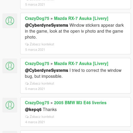
5 marca 2021
CrazyDog75
»
Mazda RX-7 Asuka [Livery]
@CyberdyneSystems
Window stickers appear dark
in the game, look at the open iv photo and the game
photo.
Zobacz kontekst
5 marca 2021
CrazyDog75
»
Mazda RX-7 Asuka [Livery]
@CyberdyneSystems
I tried to correct the window
bug, but impossible.
Zobacz kontekst
5 marca 2021
CrazyDog75
»
2005 BMW M3 E46 liveries
@kepq6
Thanks
Zobacz kontekst
4 marca 2021