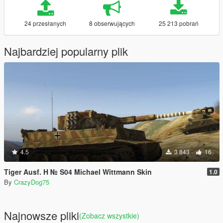
24 przesłanych
8 obserwujących
25 213 pobrań
Najbardziej popularny plik
4.5
3 843
16
Tiger Ausf. H № S04 Michael Wittmann Skin
1.0
By
CrazyDog75
Najnowsze pliki
(Zobacz wszystkie)