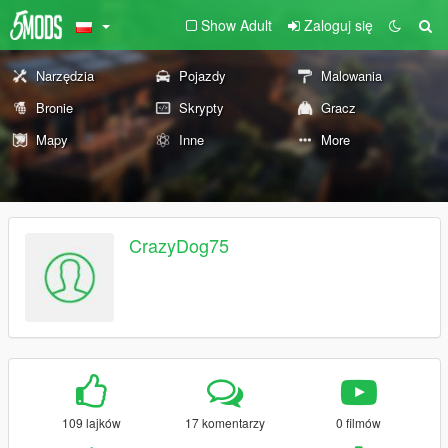
Show Adult
Zaloguj się
Narzędzia
Pojazdy
Malowania
Bronie
Skrypty
Gracz
Mapy
Inne
More
CrazyDog75
109 lajków
17 komentarzy
0 filmów