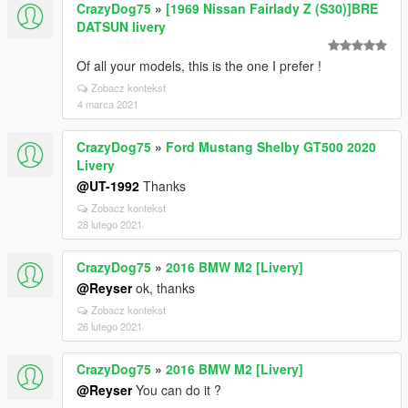
CrazyDog75
»
[1969 Nissan Fairlady Z (S30)]BRE
DATSUN livery
Of all your models, this is the one I prefer !
Zobacz kontekst
4 marca 2021
CrazyDog75
»
Ford Mustang Shelby GT500 2020
Livery
@UT-1992
Thanks
Zobacz kontekst
28 lutego 2021
CrazyDog75
»
2016 BMW M2 [Livery]
@Reyser
ok, thanks
Zobacz kontekst
26 lutego 2021
CrazyDog75
»
2016 BMW M2 [Livery]
@Reyser
You can do it ?