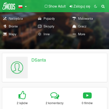
Show Adult
Zaloguj się
Narzędzia
Pojazdy
Malowania
Bronie
Skrypty
Gracz
Mapy
Inne
More
DSanta
2 lajków
2 komentarzy
0 filmów