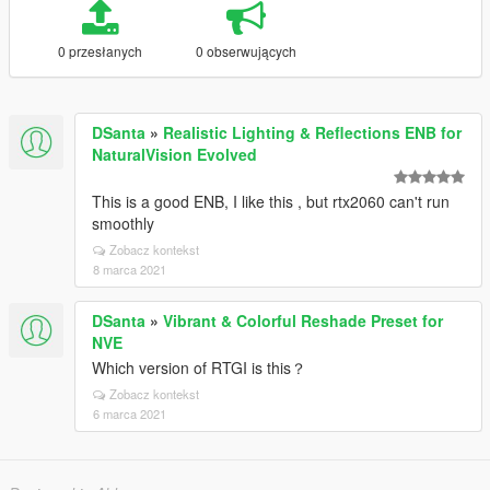
0 przesłanych
0 obserwujących
DSanta
»
Realistic Lighting & Reflections ENB for
NaturalVision Evolved
This is a good ENB, I like this , but rtx2060 can't run
smoothly
Zobacz kontekst
8 marca 2021
DSanta
»
Vibrant & Colorful Reshade Preset for
NVE
Which version of RTGI is this？
Zobacz kontekst
6 marca 2021