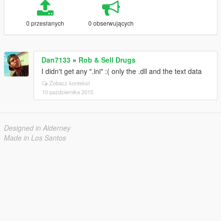
0 przesłanych
0 obserwujących
Dan7133
»
Rob & Sell Drugs
I didn't get any ".ini" :( only the .dll and the text data
Zobacz kontekst
10 października 2015
Designed in Alderney
Made in Los Santos