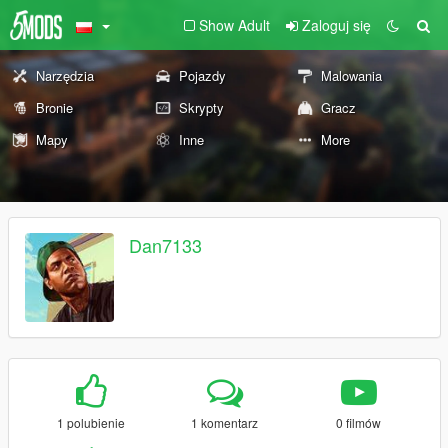
Show Adult
Zaloguj się
Narzędzia
Pojazdy
Malowania
Bronie
Skrypty
Gracz
Mapy
Inne
More
Dan7133
1 polubienie
1 komentarz
0 filmów