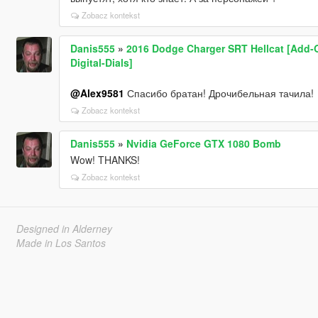
Zobacz kontekst
Danis555
»
2016 Dodge Charger SRT Hellcat [Add-On
Digital-Dials]
@Alex9581
Спасибо братан! Дрочибельная тачила!
Zobacz kontekst
Danis555
»
Nvidia GeForce GTX 1080 Bomb
Wow! THANKS!
Zobacz kontekst
Designed in Alderney
Made in Los Santos