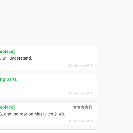
eplace]
 will understand.
23 sierpnia 2018
ng parts
23 sierpnia 2018
eplace]
8, and the rear on Moskvitch 2140.
20 sierpnia 2018