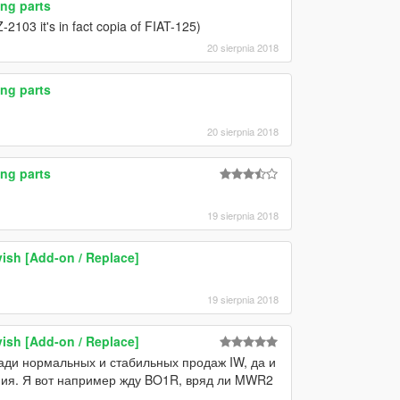
ng parts
2103 it's in fact copia of FIAT-125)
20 sierpnia 2018
ng parts
20 sierpnia 2018
ng parts
19 sierpnia 2018
ish [Add-on / Replace]
19 sierpnia 2018
ish [Add-on / Replace]
ди нормальных и стабильных продаж IW, да и
ния. Я вот например жду BO1R, вряд ли MWR2