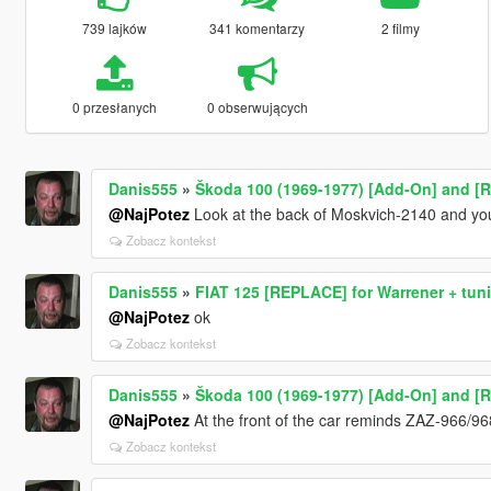
739 lajków
341 komentarzy
2 filmy
0 przesłanych
0 obserwujących
Danis555
»
Škoda 100 (1969-1977) [Add-On] and [R
@NajPotez
Look at the back of Moskvich-2140 and you
Zobacz kontekst
Danis555
»
FIAT 125 [REPLACE] for Warrener + tuni
@NajPotez
ok
Zobacz kontekst
Danis555
»
Škoda 100 (1969-1977) [Add-On] and [R
@NajPotez
At the front of the car reminds ZAZ-966/96
Zobacz kontekst