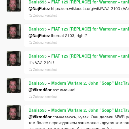
Danis555
»
FIAT 125 [REPLACE] for Warrener + tuni
@NajPotez
https://en.wikipedia.org/wiki/VAZ-2103 (VAZ-
Zobacz kontekst
Danis555
»
FIAT 125 [REPLACE] for Warrener + tuni
@NajPotez
thereat 2103, right?
Zobacz kontekst
Danis555
»
FIAT 125 [REPLACE] for Warrener + tuni
It's VAZ-2101!
Zobacz kontekst
Danis555
»
Modern Warfare 2: John "Soap" MacTav
@ViktorMor
вот именно!
Zobacz kontekst
Danis555
»
Modern Warfare 2: John "Soap" MacTav
@ViktorMor
сомневаюсь, чувак. Они делали MWR ра
тем более переизданием занималась другая компа
выпустят, хотя кто знает. А за персонажей +