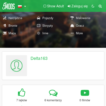
Show Adult
Zaloguj się
Narzędzia
Pojazdy
Malowania
Bronie
Skrypty
Gracz
Mapy
Inne
More
Delta163
7 lajków
6 komentarzy
0 filmów