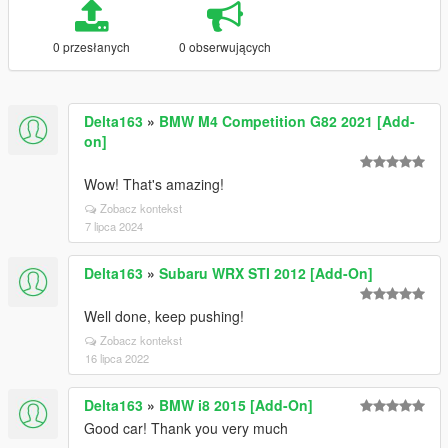
0 przesłanych
0 obserwujących
Delta163
»
BMW M4 Competition G82 2021 [Add-
on]
Wow! That's amazing!
Zobacz kontekst
7 lipca 2024
Delta163
»
Subaru WRX STI 2012 [Add-On]
Well done, keep pushing!
Zobacz kontekst
16 lipca 2022
Delta163
»
BMW i8 2015 [Add-On]
Good car! Thank you very much