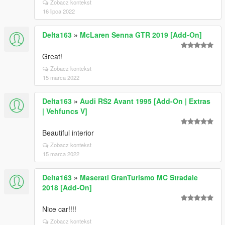
Zobacz kontekst
16 lipca 2022
Delta163
»
McLaren Senna GTR 2019 [Add-On]
Great!
Zobacz kontekst
15 marca 2022
Delta163
»
Audi RS2 Avant 1995 [Add-On | Extras
| Vehfuncs V]
Beautiful interior
Zobacz kontekst
15 marca 2022
Delta163
»
Maserati GranTurismo MC Stradale
2018 [Add-On]
Nice car!!!!
Zobacz kontekst