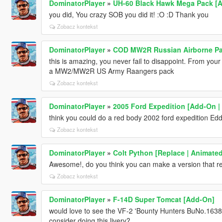
DominatorPlayer
»
UH-60 Black Hawk Mega Pack [A
you did, You crazy SOB you did it! :O :D Thank you
Zobacz kontekst
DominatorPlayer
»
COD MW2R Russian Airborne Par
this is amazing, you never fail to disappoint. From you
a MW2/MW2R US Army Raangers pack
Zobacz kontekst
DominatorPlayer
»
2005 Ford Expedition [Add-On |
think you could do a red body 2002 ford expedition Edd
Zobacz kontekst
DominatorPlayer
»
Colt Python [Replace | Animated
Awesome!, do you think you can make a version that re
Zobacz kontekst
DominatorPlayer
»
F-14D Super Tomcat [Add-On]
would love to see the VF-2 'Bounty Hunters BuNo.163894 
consider doing this livery?