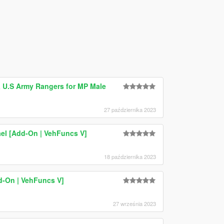
.S Army Rangers for MP Male
27 października 2023
ael [Add-On | VehFuncs V]
18 października 2023
-On | VehFuncs V]
27 września 2023