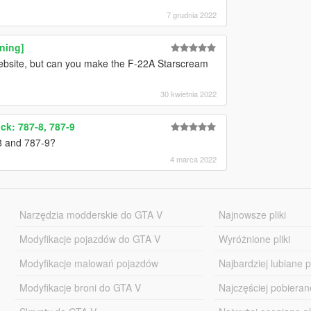
7 grudnia 2022
ning]
website, but can you make the F-22A Starscream
30 kwietnia 2022
ck: 787-8, 787-9
8 and 787-9?
4 marca 2022
Narzędzia modderskie do GTA V
Najnowsze pliki
Modyfikacje pojazdów do GTA V
Wyróżnione pliki
Modyfikacje malowań pojazdów
Najbardziej lubiane pl
Modyfikacje broni do GTA V
Najczęściej pobierane