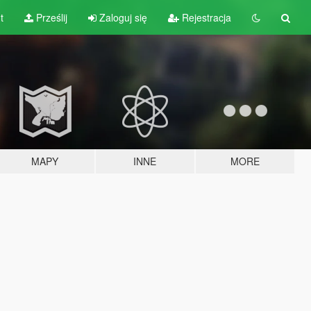
t
Prześlij
Zaloguj się
Rejestracja
MAPY
INNE
MORE