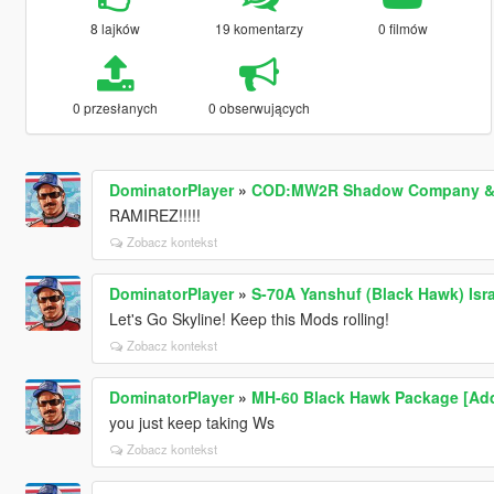
8 lajków
19 komentarzy
0 filmów
0 przesłanych
0 obserwujących
DominatorPlayer
»
COD:MW2R Shadow Company & U
RAMIREZ!!!!!
Zobacz kontekst
DominatorPlayer
»
S-70A Yanshuf (Black Hawk) Isr
Let's Go Skyline! Keep this Mods rolling!
Zobacz kontekst
DominatorPlayer
»
MH-60 Black Hawk Package [Add
you just keep taking Ws
Zobacz kontekst