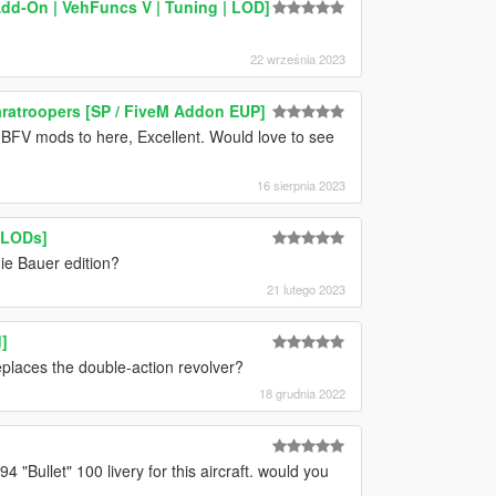
dd-On | VehFuncs V | Tuning | LOD]
22 września 2023
atroopers [SP / FiveM Addon EUP]
r BFV mods to here, Excellent. Would love to see
16 sierpnia 2023
 LODs]
ie Bauer edition?
21 lutego 2023
]
places the double-action revolver?
18 grudnia 2022
"Bullet" 100 livery for this aircraft. would you