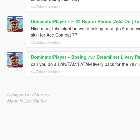
Zobacz kontekst
DominatorPlayer
»
F-22 Raptor Redux [Add-On | Tu
Nice mod, this might be weird asking on a gta 5 mod 
skin for Ace Combat 7?
Zobacz kontekst
DominatorPlayer
»
Boeing 787 Dreamliner Livery Pa
can you do a LAN/TAM/LATAM livery pack for the 787-
Zobacz kontekst
Designed in Alderney
Made in Los Santos