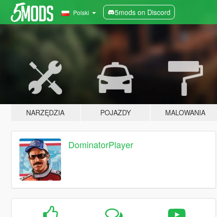
5mods on Discord
Polski
NARZĘDZIA
POJAZDY
MALOWANIA
DominatorPlayer