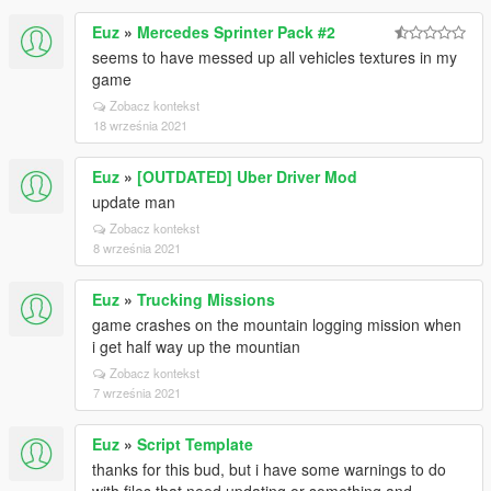
Euz
»
Mercedes Sprinter Pack #2
seems to have messed up all vehicles textures in my
game
Zobacz kontekst
18 września 2021
Euz
»
[OUTDATED] Uber Driver Mod
update man
Zobacz kontekst
8 września 2021
Euz
»
Trucking Missions
game crashes on the mountain logging mission when
i get half way up the mountian
Zobacz kontekst
7 września 2021
Euz
»
Script Template
thanks for this bud, but i have some warnings to do