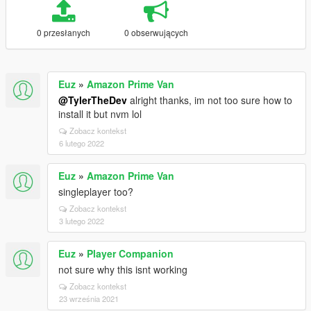
0 przesłanych
0 obserwujących
Euz
»
Amazon Prime Van
@TylerTheDev
alright thanks, im not too sure how to
install it but nvm lol
Zobacz kontekst
6 lutego 2022
Euz
»
Amazon Prime Van
singleplayer too?
Zobacz kontekst
3 lutego 2022
Euz
»
Player Companion
not sure why this isnt working
Zobacz kontekst
23 września 2021