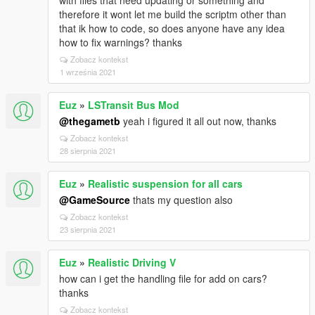
with files that need updating or something and
therefore it wont let me build the scriptm other than
that ik how to code, so does anyone have any idea
how to fix warnings? thanks
Zobacz kontekst
1 września 2021
Euz
»
LSTransit Bus Mod
@thegametb
yeah i figured it all out now, thanks
Zobacz kontekst
28 sierpnia 2021
Euz
»
Realistic suspension for all cars
@GameSource
thats my question also
Zobacz kontekst
23 sierpnia 2021
Euz
»
Realistic Driving V
how can i get the handling file for add on cars?
thanks
Zobacz kontekst