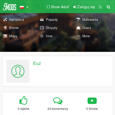
Show Adult
Zaloguj się
Narzędzia
Pojazdy
Malowania
Bronie
Skrypty
Gracz
Mapy
Inne
More
Euz
0 lajków
24 komentarzy
0 filmów