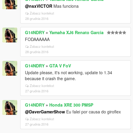
@nsxVICTOR
Mas funciona
Zobacz kontekst
28 grudnia 2016
G14NDRY
»
Yamaha XJ6 Renato Garcia
FODAAAAAA
Zobacz kontekst
28 grudnia 2016
G14NDRY
»
GTA V FoV
Update please, it's not working, update to 1.34
because it crash the game.
Zobacz kontekst
27 grudnia 2016
G14NDRY
»
Honda XRE 300 PMSP
@DaverGamerShow
Eu falei por causa do giroflex
Zobacz kontekst
27 grudnia 2016