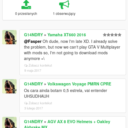
0 przesłanych
1 obserwujący
G14NDRY
»
Yamaha XT660 2016
@Fasper
Oh dude, now I'm late XD. I already solve
the problem, but now we can't play GTA V Multiplayer
with mods so, I'm not going to download mods
anymore =\
Zobacz kontekst
9 maja 2017
G14NDRY
»
Volkswagen Voyage PMRN CPRE
Os cara ainda botam 0,5 estrela, vai entender
UHSUDHAUH
Zobacz kontekst
3 lutego 2017
G14NDRY
»
AGV AX 8 EVO Helmets + Oakley
Airbrake MX