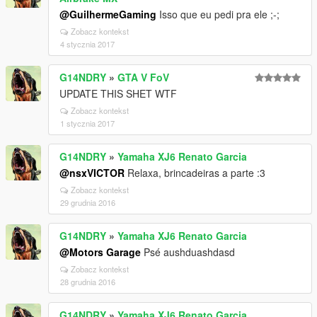
@GuilhermeGaming
Isso que eu pedi pra ele ;-;
Zobacz kontekst
4 stycznia 2017
G14NDRY
»
GTA V FoV
UPDATE THIS SHET WTF
Zobacz kontekst
1 stycznia 2017
G14NDRY
»
Yamaha XJ6 Renato Garcia
@nsxVICTOR
Relaxa, brincadeiras a parte :3
Zobacz kontekst
29 grudnia 2016
G14NDRY
»
Yamaha XJ6 Renato Garcia
@Motors Garage
Psé aushduashdasd
Zobacz kontekst
28 grudnia 2016
G14NDRY
»
Yamaha XJ6 Renato Garcia