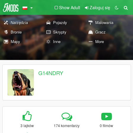
Show Adult
Zaloguj się
Narzędzia
Pojazdy
Malowania
Bronie
Skrypty
Gracz
Mapy
Inne
More
G14NDRY
3 lajków
174 komentarzy
0 filmów