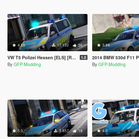
4.58
17 132
36
3.88
VW T5 Polizei Hessen [ELS] [REFLECTION]
2014 BMW 530d F11 Polizei Hessen [EL
1.0
By
GFP-Modding
By
GFP-Modding
5.0
5 857
18
4.0