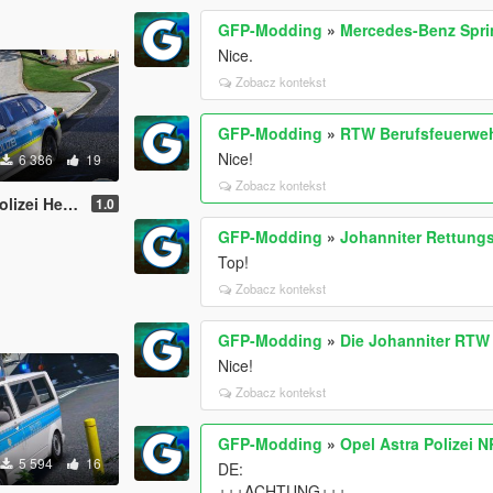
GFP-Modding
»
Mercedes-Benz Spri
Nice.
Zobacz kontekst
GFP-Modding
»
RTW Berufsfeuerweh
Nice!
6 386
19
Zobacz kontekst
S] [REFLECTION]
1.0
GFP-Modding
»
Johanniter Rettung
Top!
Zobacz kontekst
GFP-Modding
»
Die Johanniter RTW
Nice!
Zobacz kontekst
GFP-Modding
»
Opel Astra Polizei 
5 594
16
DE:
+++ACHTUNG+++