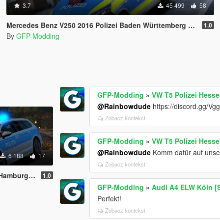
3.7
45 499
58
Mercedes Benz V250 2016 Polizei Baden Württemberg [ELS] [REFLECTION]
1.0
By
GFP-Modding
GFP-Modding
»
VW T5 Polizei Hess
@Rainbowdude
https://discord.gg/V
Zobacz kontekst
GFP-Modding
»
VW T5 Polizei Hess
@Rainbowdude
Komm dafür auf unser
6 188
17
Zobacz kontekst
burg [ELS]
1.0
GFP-Modding
»
Audi A4 ELW Köln [
Perfekt!
Zobacz kontekst