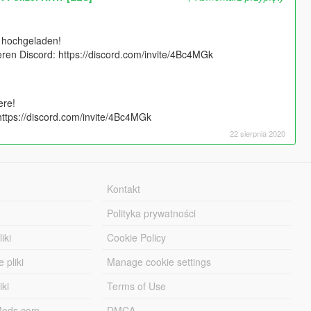
r hochgeladen!
en Discord: https://discord.com/invite/4Bc4MGk
ere!
 https://discord.com/invite/4Bc4MGk
22 sierpnia 2020
Kontakt
Polityka prywatności
iki
Cookie Policy
 pliki
Manage cookie settings
iki
Terms of Use
-Mods.com
DMCA