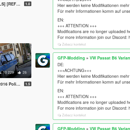
EFLECTION]
1.0
Hier werden keine Modifikationen meh
Für mehr Informationen komm auf unser
EN:
+++ ATTENTION +++
Modifications are no longer uploaded h
For more information join our Discord:
Zobacz kontekst
GFP-Modding
»
VW Passat B6 Varian
DE:
+++ACHTUNG+++
10 229
26
Hier werden keine Modifikationen meh
Für mehr Informationen komm auf unser
LS] [REFLECTION]
1.5
EN:
+++ ATTENTION +++
Modifications are no longer uploaded h
For more information join our Discord:
Zobacz kontekst
GFP-Modding
»
VW Passat B6 Varian