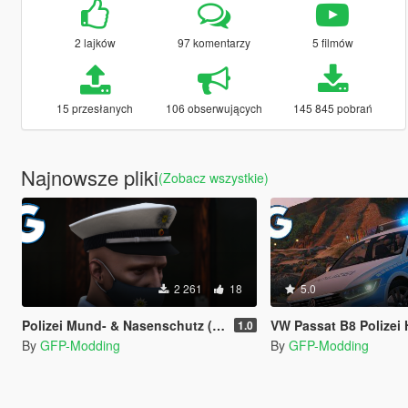
2 lajków
97 komentarzy
5 filmów
15 przesłanych
106 obserwujących
145 845 pobrań
Najnowsze pliki
(Zobacz wszystkie)
2 261
18
5.0
Polizei Mund- & Nasenschutz (Police mask)
VW Passat B8 Polizei Ham
1.0
By
GFP-Modding
By
GFP-Modding