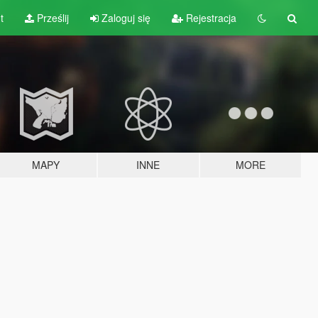
t
Prześlij
Zaloguj się
Rejestracja
MAPY
INNE
MORE