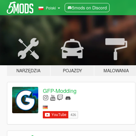
5mods on Discord
Polski
NARZĘDZIA
POJAZDY
MALOWANIA
GFP-Modding