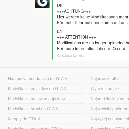
DE:
+++ACHTUNG+++
Hier werden keine Modifikationen meh
Für mehr Informationen komm auf unser
EN:
+++ ATTENTION +++
Modifications are no longer uploaded h
For more information join our Discord:
Zobacz kontekst
Narzędzia modderskie do GTA V
Najnowsze pliki
Modyfikacje pojazdów do GTA V
Wyróżnione pliki
Modyfikacje malowań pojazdów
Najbardziej lubiane pl
Modyfikacje broni do GTA V
Najczęściej pobierane
Skrypty do GTA V
Najwyżej oceniane pl
Modyfikacje postaci do GTA V
Statystyki na GTA5