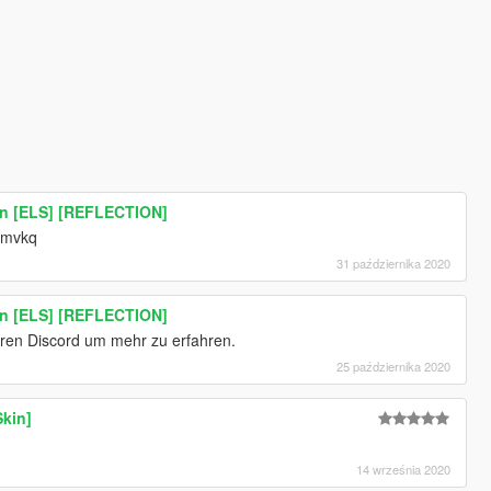
en [ELS] [REFLECTION]
ggmvkq
31 października 2020
en [ELS] [REFLECTION]
en Discord um mehr zu erfahren.
25 października 2020
Skin]
14 września 2020