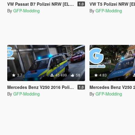
VW Passat B7 Polizei NRW [ELS] [REFLECTION]
VW T5 Polizei NRW [ELS] [R
1.0
By
GFP-Modding
By
GFP-Modding
3.7
45 499
58
4.83
Mercedes Benz V250 2016 Polizei Baden Württemberg [ELS] [REFLECTION]
Mercedes Benz V250 2016 Polizei Hessen [E
1.0
By
GFP-Modding
By
GFP-Modding