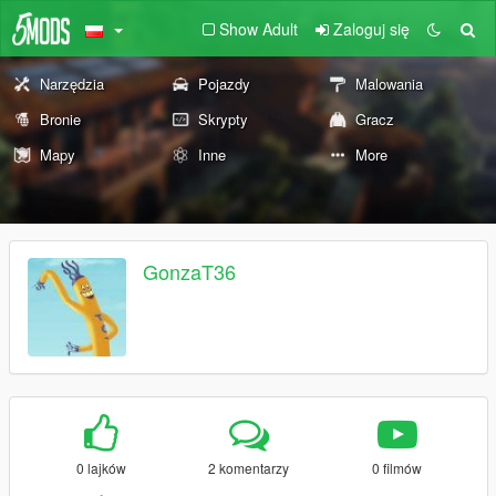
Show Adult
Zaloguj się
Narzędzia
Pojazdy
Malowania
Bronie
Skrypty
Gracz
Mapy
Inne
More
GonzaT36
0 lajków
2 komentarzy
0 filmów