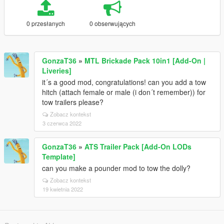
0 przesłanych
0 obserwujących
GonzaT36
»
MTL Brickade Pack 10in1 [Add-On |
Liveries]
it´s a good mod, congratulations! can you add a tow
hitch (attach female or male (i don´t remember)) for
tow trailers please?
Zobacz kontekst
3 czerwca 2022
GonzaT36
»
ATS Trailer Pack [Add-On LODs
Template]
can you make a pounder mod to tow the dolly?
Zobacz kontekst
19 kwietnia 2022