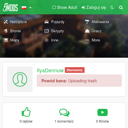
Show Adult
Zaloguj się
Narzędzia
Pojazdy
Malowania
Bronie
Skrypty
Gracz
Mapy
Inne
More
IlyaDennuw
Zbanowany
Powód bana:
Uploading trash
0 lajków
1 komentarz
0 filmów