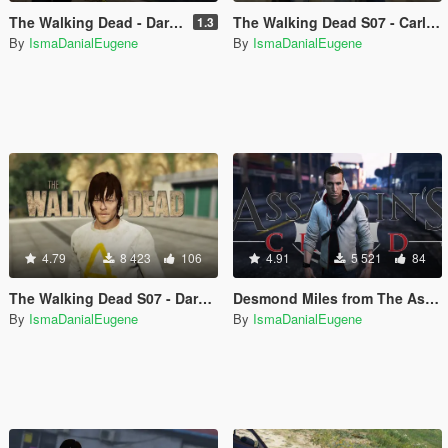
The Walking Dead - Daryl Dixon Crossbow
The Walking Dead S07 - Carl Grimes [Add-On Ped]
1.3
By
IsmaDanialEugene
By
IsmaDanialEugene
4.79
8 423
106
4.91
5 521
84
The Walking Dead S07 - Daryl Dixon [Add-On Ped]
Desmond Miles from The Assasins Creed [Add-On Ped]
By
IsmaDanialEugene
By
IsmaDanialEugene