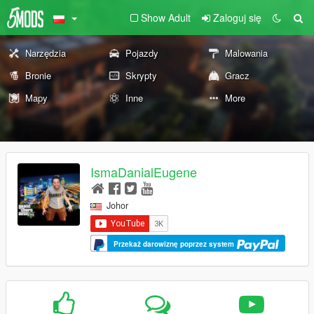
Show Adult
Zaloguj się
Narzędzia
Pojazdy
Malowania
Bronie
Skrypty
Gracz
Mapy
Inne
More
IsmaDanialEugene
Johor
Przekaż darowiznę poprzez system