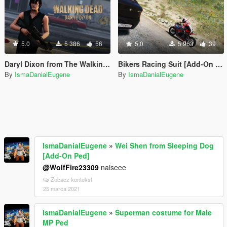
5.0
5 386
56
5.0
5 963
39
Daryl Dixon from The Walking Dead [Add-On Peds]
Bikers Racing Suit [Add-On Ped]
By
IsmaDanialEugene
By
IsmaDanialEugene
IsmaDanialEugene
»
Wei Shen from Sleeping Dog
[Add-On Ped]
@WolfFire23309
naiseee
Zobacz kontekst
25 marca 2021
IsmaDanialEugene
»
Superman costume for Male
MP Ped