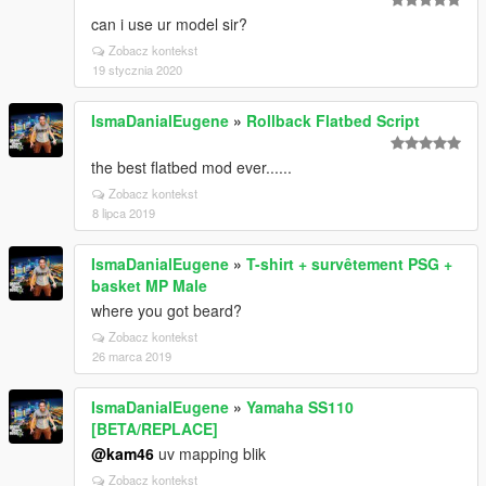
can i use ur model sir?
Zobacz kontekst
19 stycznia 2020
IsmaDanialEugene
»
Rollback Flatbed Script
the best flatbed mod ever......
Zobacz kontekst
8 lipca 2019
IsmaDanialEugene
»
T-shirt + survêtement PSG +
basket MP Male
where you got beard?
Zobacz kontekst
26 marca 2019
IsmaDanialEugene
»
Yamaha SS110
[BETA/REPLACE]
@kam46
uv mapping blik
Zobacz kontekst