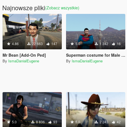
Najnowsze pliki
(Zobacz wszystkie)
4.86
22 663
147
5.0
1 342
16
Mr Bean [Add-On Ped]
Superman costume for Male MP Ped
By
IsmaDanialEugene
By
IsmaDanialEugene
5.0
8 836
93
5.0
2 243
42