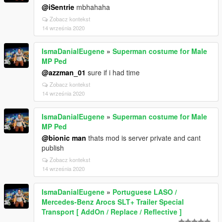
@iSentrie
mbhahaha
Zobacz kontekst
14 września 2020
IsmaDanialEugene
»
Superman costume for Male
MP Ped
@azzman_01
sure if i had time
Zobacz kontekst
14 września 2020
IsmaDanialEugene
»
Superman costume for Male
MP Ped
@bionic man
thats mod is server private and cant
publish
Zobacz kontekst
14 września 2020
IsmaDanialEugene
»
Portuguese LASO /
Mercedes-Benz Arocs SLT+ Trailer Special
Transport [ AddOn / Replace / Reflective ]