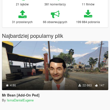
21 lajków
381 komentarzy
11 filmów
31 przesłanych
66 obserwujących
199 884 pobrania
Najbardziej popularny plik
4.86
22 663
147
Mr Bean [Add-On Ped]
By
IsmaDanialEugene