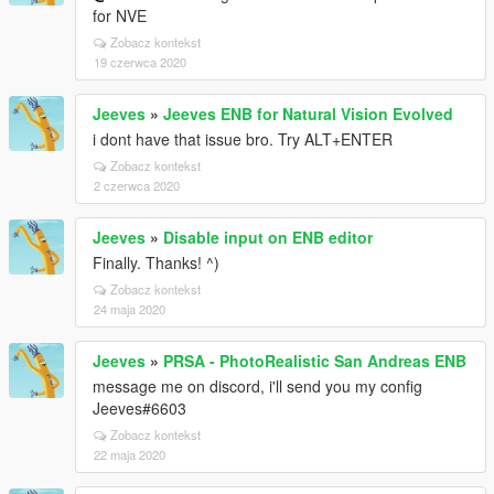
for NVE
Zobacz kontekst
19 czerwca 2020
Jeeves
»
Jeeves ENB for Natural Vision Evolved
i dont have that issue bro. Try ALT+ENTER
Zobacz kontekst
2 czerwca 2020
Jeeves
»
Disable input on ENB editor
Finally. Thanks! ^)
Zobacz kontekst
24 maja 2020
Jeeves
»
PRSA - PhotoRealistic San Andreas ENB
message me on discord, i'll send you my config
Jeeves#6603
Zobacz kontekst
22 maja 2020