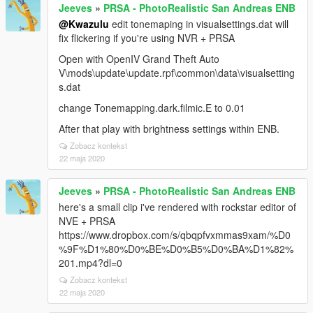
Jeeves
»
PRSA - PhotoRealistic San Andreas ENB
@Kwazulu
edit tonemaping in visualsettings.dat will
fix flickering if you're using NVR + PRSA
Open with OpenIV Grand Theft Auto
V\mods\update\update.rpf\common\data\visualsetting
s.dat
change Tonemapping.dark.filmic.E to 0.01
After that play with brightness settings within ENB.
Zobacz kontekst
22 maja 2020
Jeeves
»
PRSA - PhotoRealistic San Andreas ENB
here's a small clip i've rendered with rockstar editor of
NVE + PRSA
https://www.dropbox.com/s/qbqpfvxmmas9xam/%D0
%9F%D1%80%D0%BE%D0%B5%D0%BA%D1%82%
201.mp4?dl=0
Zobacz kontekst
22 maja 2020