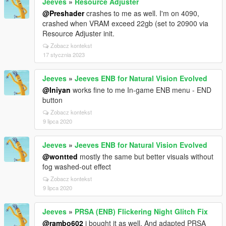
Jeeves
»
Resource Adjuster
@Preshader
crashes to me as well. I'm on 4090,
crashed when VRAM exceed 22gb (set to 20900 via
Resource Adjuster init.
Zobacz kontekst
17 stycznia 2023
Jeeves
»
Jeeves ENB for Natural Vision Evolved
@Iniyan
works fine to me In-game ENB menu - END
button
Zobacz kontekst
9 lipca 2020
Jeeves
»
Jeeves ENB for Natural Vision Evolved
@wontted
mostly the same but better visuals without
fog washed-out effect
Zobacz kontekst
9 lipca 2020
Jeeves
»
PRSA (ENB) Flickering Night Glitch Fix
@rambo602
i bought it as well. And adapted PRSA