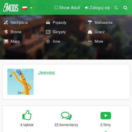
Show Adult
Zaloguj się
Narzędzia
Pojazdy
Malowania
Bronie
Skrypty
Gracz
Mapy
Inne
More
Jeeves
4 lajków
22 komentarzy
2 filmy