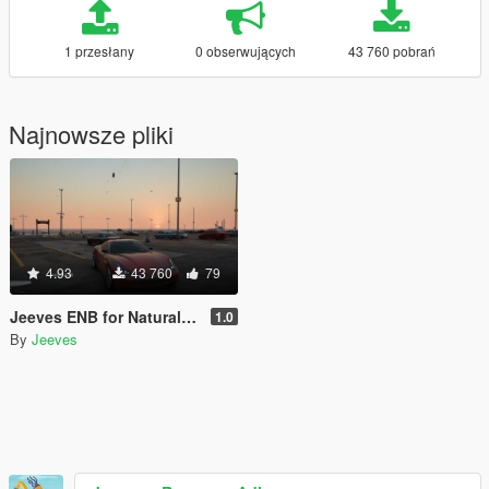
1 przesłany
0 obserwujących
43 760 pobrań
Najnowsze pliki
4.93
43 760
79
Jeeves ENB for Natural Vision Evolved
1.0
By
Jeeves